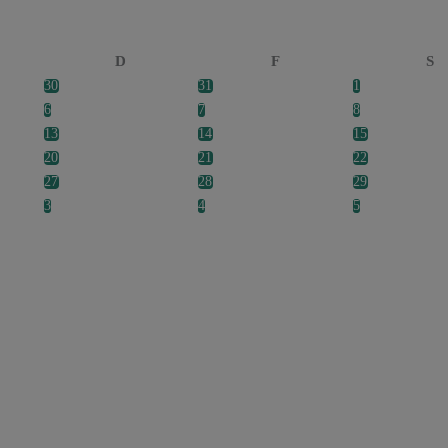
D
F
S
30
31
1
6
7
8
13
14
15
20
21
22
27
28
29
3
4
5