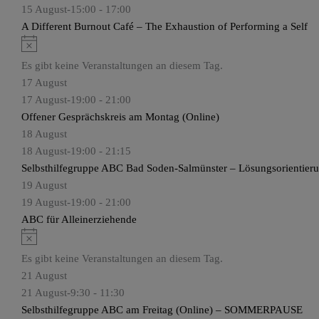
w
15 August-15:00
-
17:00
e
A Different Burnout Café – The Exhaustion of Performing a Self
i
H
s
i
Es gibt keine Veranstaltungen an diesem Tag.
n
17 August
w
17 August-19:00
-
21:00
e
Offener Gesprächskreis am Montag (Online)
i
18 August
s
18 August-19:00
-
21:15
Selbsthilfegruppe ABC Bad Soden-Salmünster – Lösungsorientier
19 August
19 August-19:00
-
21:00
ABC für Alleinerziehende
H
i
Es gibt keine Veranstaltungen an diesem Tag.
n
21 August
w
21 August-9:30
-
11:30
e
Selbsthilfegruppe ABC am Freitag (Online) – SOMMERPAUSE