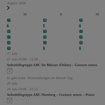
August 2026
K
M
D
M
a
27
28
29
l
3
4
5
e
10
11
12
n
17
18
19
d
24
25
26
e
31
1
2
r
27 Juli
v
27 Juli-20:00
-
21:30
o
Selbsthilfegruppe ABC für Männer (Online) – Grenzen setzen
n
H
V
i
Es gibt keine Veranstaltungen an diesem Tag.
e
n
29 Juli
r
w
29 Juli-19:00
-
21:15
a
e
Selbsthilfegruppe ABC Nürnberg – Grenzen setzen – Praxis
n
i
H
s
s