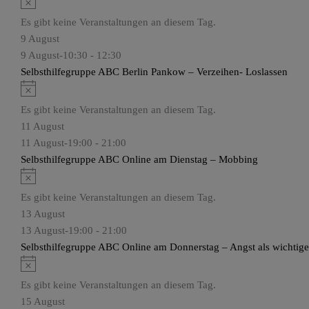
i
Es gibt keine Veranstaltungen an diesem Tag.
n
9 August
w
9 August-10:30
-
12:30
e
Selbsthilfegruppe ABC Berlin Pankow – Verzeihen- Loslassen
i
H
s
i
Es gibt keine Veranstaltungen an diesem Tag.
n
11 August
w
11 August-19:00
-
21:00
e
Selbsthilfegruppe ABC Online am Dienstag – Mobbing
i
H
s
i
Es gibt keine Veranstaltungen an diesem Tag.
n
13 August
w
13 August-19:00
-
21:00
e
Selbsthilfegruppe ABC Online am Donnerstag – Angst als wichtig
i
H
s
i
Es gibt keine Veranstaltungen an diesem Tag.
n
15 August