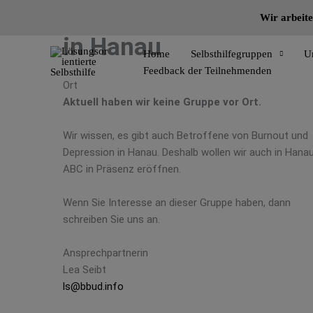
Anderes Burnout Café
Zum
Wir arbeite
Inhalt
in Hanau
springen
Home
Selbsthilfegruppen
U
Feedback der Teilnehmenden
Ort
Aktuell haben wir keine Gruppe vor Ort.
Wir wissen, es gibt auch Betroffene von Burnout und
Depression in Hanau. Deshalb wollen wir auch in Hanau
ABC in Präsenz eröffnen.
Wenn Sie Interesse an dieser Gruppe haben, dann
schreiben Sie uns an.
Ansprechpartnerin
Lea Seibt
ls@bbud.info