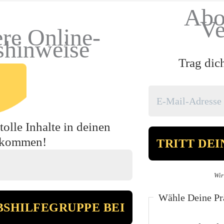
Abo
Ve
re Online-
shinweise
Trag dic
olle Inhalte in deinen
ekommen!
Wir
Wähle Deine Prä