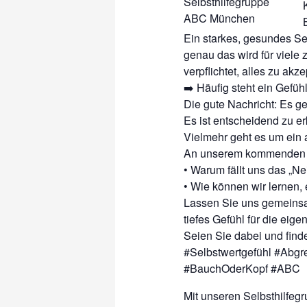
Ein starkes, gesundes Sel
genau das wird für viele 
verpflichtet, alles zu akz
➡️ Häufig steht ein Gefü
Die gute Nachricht: Es ge
Es ist entscheidend zu e
Vielmehr geht es um ein
An unserem kommenden A
• Warum fällt uns das „N
• Wie können wir lernen,
Lassen Sie uns gemeinsa
tiefes Gefühl für die eig
Seien Sie dabei und find
#Selbstwertgefühl #Abgr
#BauchOderKopf #ABC
Mit unseren Selbsthilfeg