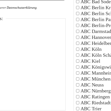
ABC Bad Sode
ABC Berlin Kr
serer
Datenschutzerklärung
.
ABC Berlin Sc
s:
ABC Berlin P
ABC Berlin-Pr
ABC Darmstad
ABC Hannove
ABC Heidelbe
ABC Köln
ABC Köln Schä
ABC Kiel
ABC Königswi
ABC Mannhei
ABC München
ABC Neuss
ABC Nürnberg
ABC Ratingen
ABC Riedstadt
ABC Trier