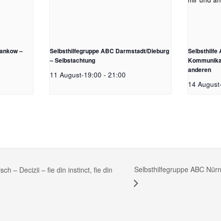
Pankow –
Selbsthilfegruppe ABC Darmstadt/Dieburg
Selbsthilf
– Selbstachtung
Kommunikat
anderen
11 August-19:00
-
21:00
14 August
Selbsthilfegruppe ABC Nür
 Decizii – fie din instinct, fie din