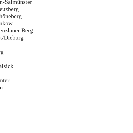
n-Salmünster
euzberg
höneberg
ankow
enzlauer Berg
t/Dieburg
r
rg
lsick
nter
m