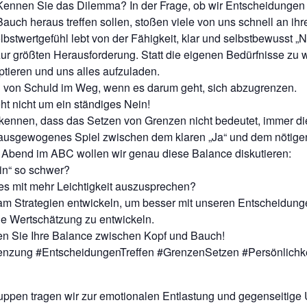
Kennen Sie das Dilemma? In der Frage, ob wir Entscheidunge
Bauch heraus treffen sollen, stoßen viele von uns schnell an ih
bstwertgefühl lebt von der Fähigkeit, klar und selbstbewusst „
zur größten Herausforderung. Statt die eigenen Bedürfnisse zu w
eptieren und uns alles aufzuladen.
hl von Schuld im Weg, wenn es darum geht, sich abzugrenzen.
ht nicht um ein ständiges Nein!
rkennen, dass das Setzen von Grenzen nicht bedeutet, immer d
 ausgewogenes Spiel zwischen dem klaren „Ja“ und dem nötigen
bend im ABC wollen wir genau diese Balance diskutieren:
ein“ so schwer?
 es mit mehr Leichtigkeit auszusprechen?
m Strategien entwickeln, um besser mit unseren Entscheidun
ene Wertschätzung zu entwickeln.
en Sie Ihre Balance zwischen Kopf und Bauch!
enzung #EntscheidungenTreffen #GrenzenSetzen #Persönlichke
ruppen tragen wir zur emotionalen Entlastung und gegenseitige 