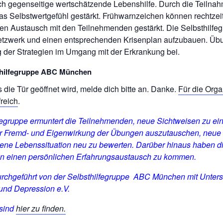
h gegenseitige wertschätzende Lebenshilfe. Durch die Teilnah
s Selbstwertgefühl gestärkt. Frühwarnzeichen können rechtzei
den Austausch mit den Teilnehmenden gestärkt. Die Selbsthilfeg
netzwerk und einen entsprechenden Krisenplan aufzubauen. Üb
g der Strategien im Umgang mit der Erkrankung bei.
thilfegruppe ABC München
die Tür geöffnet wird, melde dich bitte an. Danke
.
Für die Orga
reich
.
lfegruppe ermuntert die Teilnehmenden, neue Sichtweisen zu 
er Fremd- und Eigenwirkung der Übungen auszutauschen, neue
gene Lebenssituation neu zu bewerten. Darüber hinaus haben 
 in einen persönlichen Erfahrungsaustausch zu kommen.
urchgeführt von der Selbsthilfegruppe ABC München mit Unters
nd Depression e.V.
 sind
hier zu finden.