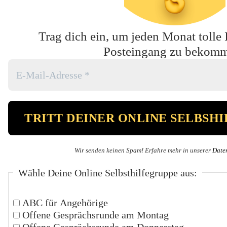
Trag dich ein, um jeden Monat tolle 
Posteingang zu bekom
Wir senden keinen Spam! Erfahre mehr in unserer
Date
Wähle Deine Online Selbsthilfegruppe aus:
ABC für Angehörige
Offene Gesprächsrunde am Montag
Offene Gesprächsrunde am Donnerstag