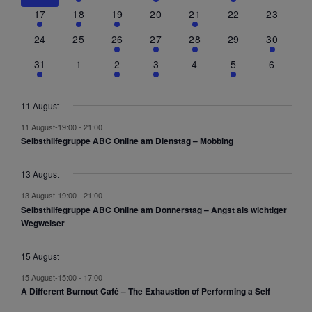
e
17
18
19
20
21
22
23
r
v
24
25
26
27
28
29
30
o
31
1
2
3
4
5
6
n
V
e
11 August
r
a
11 August-19:00
-
21:00
n
Selbsthilfegruppe ABC Online am Dienstag – Mobbing
s
t
13 August
a
l
13 August-19:00
-
21:00
Selbsthilfegruppe ABC Online am Donnerstag – Angst als wichtiger
t
Wegweiser
u
n
g
15 August
e
15 August-15:00
-
17:00
n
A Different Burnout Café – The Exhaustion of Performing a Self