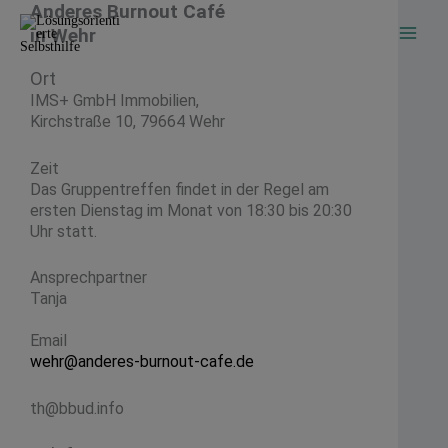
Anderes Burnout Café
Zum
Inhalt
in Wehr
springen
Ort
IMS+ GmbH Immobilien,
Kirchstraße 10, 79664 Wehr
Zeit
Das Gruppentreffen findet in der Regel am
ersten Dienstag im Monat von 18:30 bis 20:30
Uhr statt.
Ansprechpartner
Tanja
Email
wehr@anderes-burnout-cafe.de
th@bbud.info