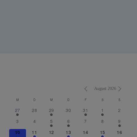
MONTAG
DIENSTAG
MITTWOCH
DONNERSTAG
FREITAG
SAMSTAG
SONNTAG
August 2026
M
D
M
D
F
S
S
K
a
27
28
29
30
31
1
2
l
e
3
4
5
6
7
8
9
n
10
11
12
13
14
15
16
d