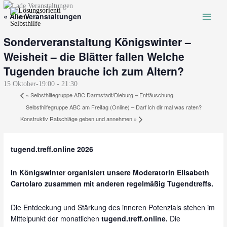
Zum
« Alle Veranstaltungen
Inhalt
springen
Sonderveranstaltung Königswinter –
Weisheit – die Blätter fallen Welche
Tugenden brauche ich zum Altern?
15 Oktober-19:00
-
21:30
«
Selbsthilfegruppe ABC Darmstadt/Dieburg – Enttäuschung
Selbsthilfegruppe ABC am Freitag (Online) – Darf ich dir mal was raten?
Konstruktiv Ratschläge geben und annehmen
»
tugend.treff.online 2026
In Königswinter organisiert unsere Moderatorin Elisabeth
Cartolaro zusammen mit anderen regelmäßig Tugendtreffs.
Die Entdeckung und Stärkung des inneren Potenzials stehen im
Mittelpunkt der monatlichen
tugend.treff.online.
Die