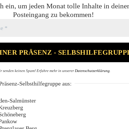
h ein, um jeden Monat tolle Inhalte in deine
Posteingang zu bekommen!
r senden keinen Spam! Erfahre mehr in unserer
Datenschutzerklärung
.
räsenz-Selbsthilfegruppe aus:
en-Salmünster
Kreuzberg
Schöneberg
Pankow
renzlauer Berg