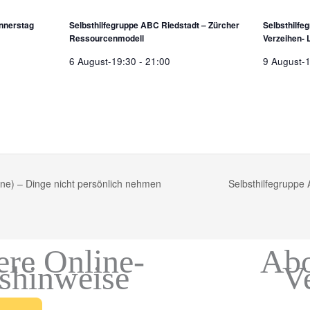
nnerstag
Selbsthilfegruppe ABC Riedstadt – Zürcher
Selbsthilfe
Ressourcenmodell
Verzeihen- 
6 August-19:30
-
21:00
9 August-
ne) – Dinge nicht persönlich nehmen
Selbsthilfegruppe
ere Online-
Abo
gshinweise
V