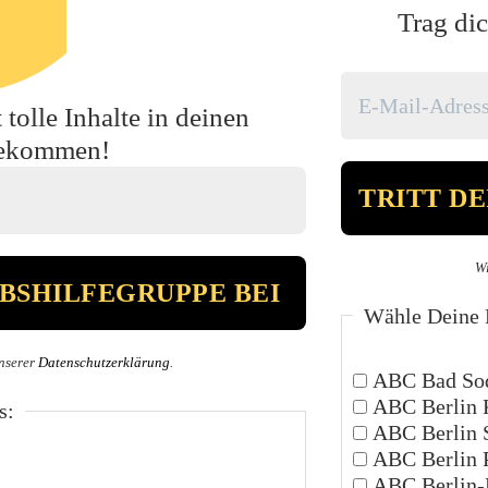
Trag dic
tolle Inhalte in deinen
bekommen!
Wi
Wähle Deine P
nserer
Datenschutzerklärung
.
ABC Bad Sod
ABC Berlin 
s:
ABC Berlin 
ABC Berlin 
ABC Berlin-P