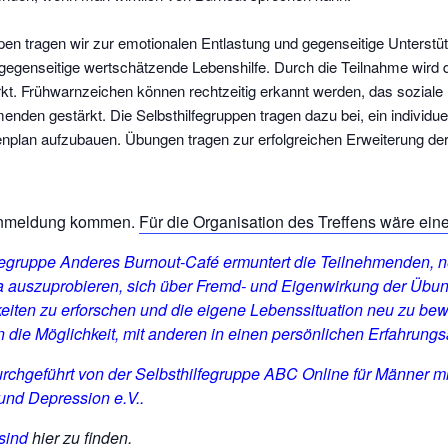
pen tragen wir zur emotionalen Entlastung und gegenseitige Unterstüt
egenseitige wertschätzende Lebenshilfe. Durch die Teilnahme wird
rkt. Frühwarnzeichen können rechtzeitig erkannt werden, das soziale
nden gestärkt. Die Selbsthilfegruppen tragen dazu bei, ein individu
nplan aufzubauen. Übungen tragen zur erfolgreichen Erweiterung de
Anmeldung kommen.
Für die Organisation des Treffens wäre ein
lfegruppe Anderes Burnout-Café ermuntert die Teilnehmenden, 
auszuprobieren, sich über Fremd- und Eigenwirkung der Übu
iten zu erforschen und die eigene Lebenssituation neu zu bew
 die Möglichkeit, mit anderen in einen persönlichen Erfahrun
urchgeführt von der Selbsthilfegruppe ABC Online für Männer m
nd Depression e.V..
 sind
hier zu finden.