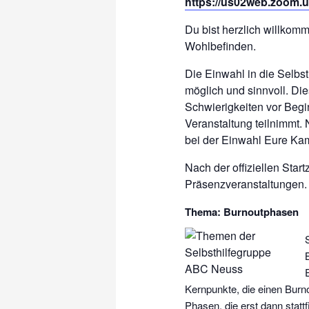
https://us02web.zoom.u
Du bist herzlich willko
Wohlbefinden.
Die Einwahl in die Selbs
möglich und sinnvoll. D
Schwierigkeiten vor Begin
Veranstaltung teilnimmt. 
bei der Einwahl Eure Ka
Nach der offiziellen Start
Präsenzveranstaltungen. 
Thema: Burnoutphasen
Kernpunkte, die einen Burn
Phasen, die erst dann stat