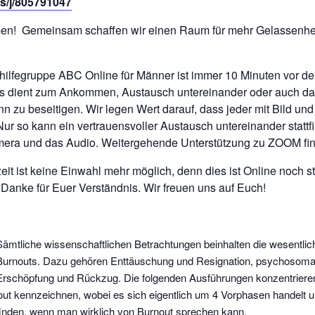
s/j/805791047
mmen! Gemeinsam schaffen wir einen Raum für mehr Gelassenhei
thilfegruppe ABC Online für Männer ist immer 10 Minuten vor de
ies dient zum Ankommen, Austausch untereinander oder auch da
n zu beseitigen. Wir legen Wert darauf, dass jeder mit Bild und
Nur so kann ein vertrauensvoller Austausch untereinander stattfin
mera und das Audio. Weitergehende Unterstützung zu ZOOM fin
zeit ist keine Einwahl mehr möglich, denn dies ist Online noch s
Danke für Euer Verständnis. Wir freuen uns auf Euch!
Sämtliche wissenschaftlichen Betrachtungen beinhalten die wesentli
Burnouts. Dazu gehören Enttäuschung und Resignation, psychosoma
Erschöpfung und Rückzug. Die folgenden Ausführungen konzentrieren
out kennzeichnen, wobei es sich eigentlich um 4 Vorphasen handelt u
tfinden, wenn man wirklich von Burnout sprechen kann.