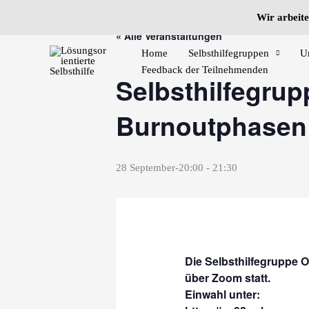
Zum
Wir arbeite
Inhalt
« Alle Veranstaltungen
springen
Home
Selbsthilfegruppen
U
Feedback der Teilnehmenden
Selbsthilfegrup
Burnoutphasen
28 September-20:00
-
21:30
Die Selbsthilfegruppe O
über Zoom statt.
Einwahl unter: