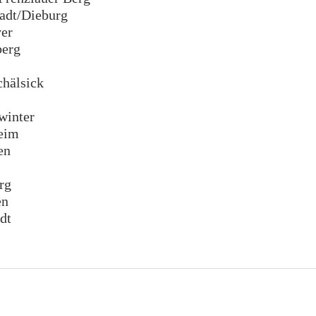
dt/Dieburg
er
erg
hälsick
inter
eim
en
rg
en
dt