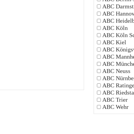
ABC Darmsta
ABC Hannov
ABC Heidelb
ABC Köln
ABC Köln Sc
ABC Kiel
ABC Königsw
ABC Mannh
ABC Münch
ABC Neuss
ABC Nürnbe
ABC Rating
ABC Riedsta
ABC Trier
ABC Wehr