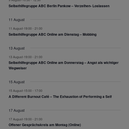
n
Selbsthilfegruppe ABC Berlin Pankow – Verzeihen- Loslassen
s
t
11 August
a
l
11 August-19:00
-
21:00
Selbsthilfegruppe ABC Online am Dienstag – Mobbing
t
u
n
13 August
g
13 August-19:00
-
21:00
e
Selbsthilfegruppe ABC Online am Donnerstag – Angst als wichtiger
n
Wegweiser
15 August
15 August-15:00
-
17:00
A Different Burnout Café – The Exhaustion of Performing a Self
17 August
17 August-19:00
-
21:00
Offener Gesprächskreis am Montag (Online)