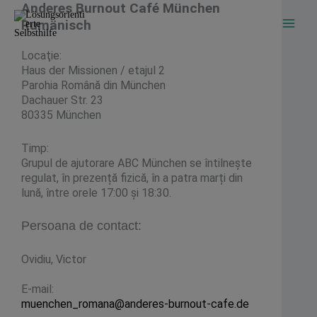
Anderes Burnout Café München
Zum
Inhalt
Rumänisch
springen
Locaţie:
Haus der Missionen / etajul 2
Parohia Română din München
Dachauer Str. 23
80335 München
Timp:
Grupul de ajutorare ABC München se întilnește
regulat, în prezență fizică, în a patra marți din
lună, între orele 17:00 și 18:30.
Persoana de contact
:
Ovidiu, Victor
E-mail:
muenchen_romana@anderes-burnout-cafe.de