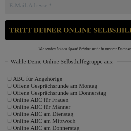
Wir senden keinen Spam! Erfahre mehr in unserer
Datensc
Wähle Deine Online Selbsthilfegruppe aus:
ABC für Angehörige
Offene Gesprächsrunde am Montag
Offene Gesprächsrunde am Donnerstag
Online ABC für Frauen
Online ABC für Männer
Online ABC am Dienstag
Online ABC am Mittwoch
Online ABC am Donnerstag