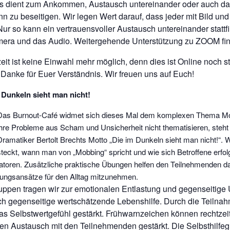
ies dient zum Ankommen, Austausch untereinander oder auch da
n zu beseitigen. Wir legen Wert darauf, dass jeder mit Bild und
Nur so kann ein vertrauensvoller Austausch untereinander stattfin
mera und das Audio. Weitergehende Unterstützung zu ZOOM fin
zeit ist keine Einwahl mehr möglich, denn dies ist Online noch s
Danke für Euer Verständnis. Wir freuen uns auf Euch!
Dunkeln sieht man nicht!
Das Burnout-Café widmet sich dieses Mal dem komplexen Thema Mob
ihre Probleme aus Scham und Unsicherheit nicht thematisieren, steht 
Dramatiker Bertolt Brechts Motto „Die im Dunkeln sieht man nicht!“. W
steckt, wann man von „Mobbing“ spricht und wie sich Betroffene erfo
atoren. Zusätzliche praktische Übungen helfen den Teilnehmenden da
ungsansätze für den Alltag mitzunehmen.
ruppen tragen wir zur emotionalen Entlastung und gegenseitige 
h gegenseitige wertschätzende Lebenshilfe. Durch die Teilnah
s Selbstwertgefühl gestärkt. Frühwarnzeichen können rechtzei
den Austausch mit den Teilnehmenden gestärkt. Die Selbsthilfeg