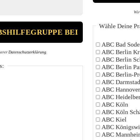
Wir
Wähle Deine Prä
ABC Bad Sode
ABC Berlin Kr
serer
Datenschutzerklärung
.
ABC Berlin Sc
s:
ABC Berlin P
ABC Berlin-Pr
ABC Darmstad
ABC Hannove
ABC Heidelbe
ABC Köln
ABC Köln Schä
ABC Kiel
ABC Königswi
ABC Mannhei