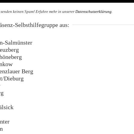
 senden keinen Spam! Erfahre mehr in unserer
Datenschutzerklärung
.
senz-Selbsthilfegruppe aus:
n-Salmünster
euzberg
höneberg
ankow
enzlauer Berg
t/Dieburg
r
rg
lsick
nter
m