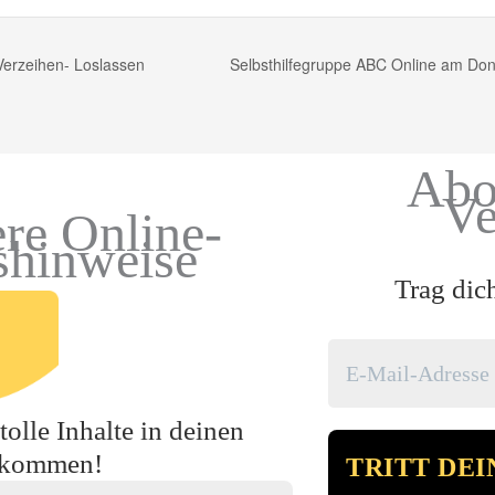
Verzeihen- Loslassen
Selbsthilfegruppe ABC Online am Don
Abo
Ve
re Online-
shinweise
Trag dic
olle Inhalte in deinen
ekommen!