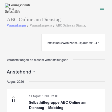
Zum
Inhalt
springen
ABC Online am Dienstag
Veranstaltungen
Veranstaltungsorte
ABC Online am Dienstag
https://us02web.zoom.us/j/805791047
Veranstaltungen an diesem veranstaltungsort
Anstehend
Datum
August 2026
wählen.
11 August-19:00
-
21:00
DI.
11
Selbsthilfegruppe ABC Online am
Dienstag – Mobbing