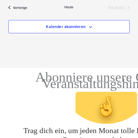
Heute
Nächste
Veranstaltungen
Vorherige
Veranstal
Kalender abonnieren
Abonniere unsere 
Veranstaltungshi
Trag dich ein, um jeden Monat tolle 