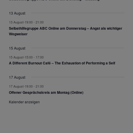
u
n
13 August
g
13 August-19:00
-
21:00
e
Selbsthilfegruppe ABC Online am Donnerstag – Angst als wichtiger
n
Wegweiser
15 August
15 August-15:00
-
17:00
A Different Burnout Café – The Exhaustion of Performing a Self
17 August
17 August-19:00
-
21:00
Offener Gesprächskreis am Montag (Online)
Kalender anzeigen