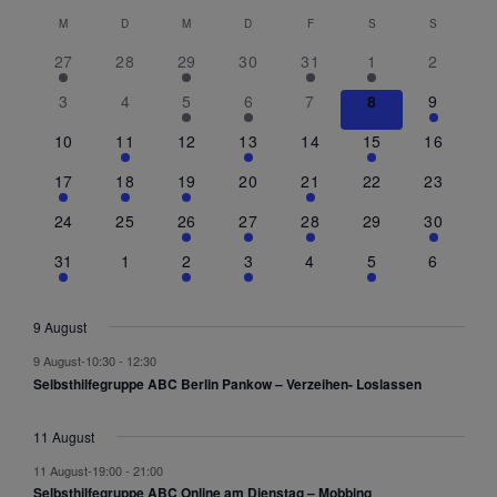
M
D
M
D
F
S
S
K
a
27
28
29
30
31
1
2
l
e
3
4
5
6
7
8
9
n
10
11
12
13
14
15
16
d
e
17
18
19
20
21
22
23
r
v
24
25
26
27
28
29
30
o
31
1
2
3
4
5
6
n
V
e
9 August
r
a
9 August-10:30
-
12:30
n
Selbsthilfegruppe ABC Berlin Pankow – Verzeihen- Loslassen
s
t
11 August
a
l
11 August-19:00
-
21:00
Selbsthilfegruppe ABC Online am Dienstag – Mobbing
t