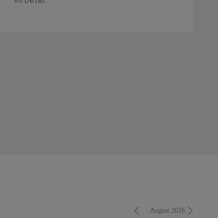
im Detail.
MONTAG
DIENSTAG
MITTWOCH
DONNERSTAG
FREITAG
SAMSTAG
SONNTAG
August 2026