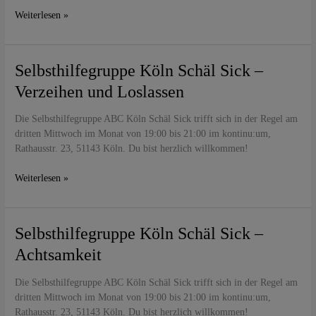
nötige
Weiterlesen »
Ruhe
Selbsthilfegruppe
Selbsthilfegruppe Köln Schäl Sick –
Köln
Verzeihen und Loslassen
Schäl
Sick
Die Selbsthilfegruppe ABC Köln Schäl Sick trifft sich in der Regel am
–
dritten Mittwoch im Monat von 19:00 bis 21:00 im kontinu:um,
Verzeihen
Rathausstr. 23, 51143 Köln. Du bist herzlich willkommen!
und
Loslassen
Weiterlesen »
Selbsthilfegruppe
Selbsthilfegruppe Köln Schäl Sick –
Köln
Achtsamkeit
Schäl
Sick
Die Selbsthilfegruppe ABC Köln Schäl Sick trifft sich in der Regel am
–
dritten Mittwoch im Monat von 19:00 bis 21:00 im kontinu:um,
Achtsamkeit
Rathausstr. 23, 51143 Köln. Du bist herzlich willkommen!