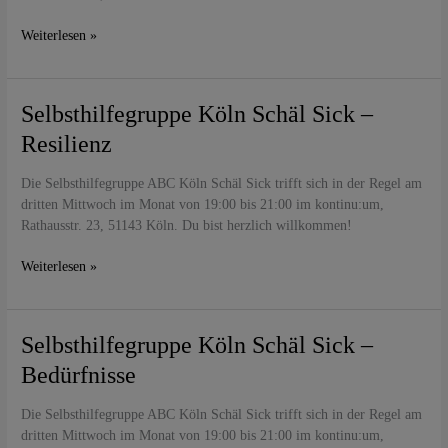
Weiterlesen »
Selbsthilfegruppe
Selbsthilfegruppe Köln Schäl Sick –
Köln
Resilienz
Schäl
Sick
Die Selbsthilfegruppe ABC Köln Schäl Sick trifft sich in der Regel am
–
dritten Mittwoch im Monat von 19:00 bis 21:00 im kontinu:um,
Resilienz
Rathausstr. 23, 51143 Köln. Du bist herzlich willkommen!
Weiterlesen »
Selbsthilfegruppe
Selbsthilfegruppe Köln Schäl Sick –
Köln
Bedürfnisse
Schäl
Sick
Die Selbsthilfegruppe ABC Köln Schäl Sick trifft sich in der Regel am
–
dritten Mittwoch im Monat von 19:00 bis 21:00 im kontinu:um,
Bedürfnisse