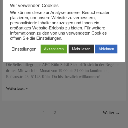
–
dritten Mittwoch im Monat von 19:00 bis 21:00 im kontinu:um,
Wir verwenden Cookies
Enttäuschung
Rathausstr. 23, 51143 Köln. Du bist herzlich willkommen!
Wir können diese zur Analyse unserer Besucherdaten
platzieren, um unsere Website zu verbessern,
Weiterlesen »
personalisierte Inhalte anzuzeigen und Ihnen ein
großartiges Website-Erlebnis zu bieten. Für weitere
Informationen zu den von uns verwendeten Cookies
öffnen Sie die Einstellungen.
Selbsthilfegruppe
Selbsthilfegruppe Köln Schäl Sick –
Einstellungen
Akzeptieren
Mehr lesen
Ablehnen
Köln
Entscheidungen ermöglichen
Schäl
Sick
Die Selbsthilfegruppe ABC Köln Schäl Sick trifft sich in der Regel am
–
dritten Mittwoch im Monat von 19:00 bis 21:00 im kontinu:um,
Entscheidungen
Rathausstr. 23, 51143 Köln. Du bist herzlich willkommen!
ermöglichen
Weiterlesen »
1
2
Weiter
→