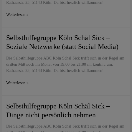
Rathausstr. 23, 51143 Köln. Du bist herzlich willkommen!
Weiterlesen »
Selbsthilfegruppe
Selbsthilfegruppe Köln Schäl Sick –
Köln
Soziale Netzwerke (statt Social Media)
Schäl
Sick
Die Selbsthilfegruppe ABC Köln Schäl Sick trifft sich in der Regel am
–
dritten Mittwoch im Monat von 19:00 bis 21:00 im kontinu:um,
Soziale
Rathausstr. 23, 51143 Köln. Du bist herzlich willkommen!
Netzwerke
(statt
Weiterlesen »
Social
Media)
Selbsthilfegruppe
Selbsthilfegruppe Köln Schäl Sick –
Köln
Dinge nicht persönlich nehmen
Schäl
Sick
Die Selbsthilfegruppe ABC Köln Schäl Sick trifft sich in der Regel am
–