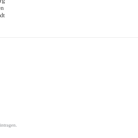
rg
en
dt
intragen.