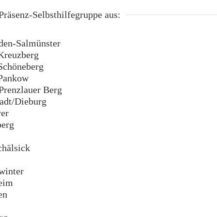
räsenz-Selbsthilfegruppe aus:
en-Salmünster
Kreuzberg
Schöneberg
Pankow
renzlauer Berg
dt/Dieburg
er
erg
hälsick
inter
eim
en