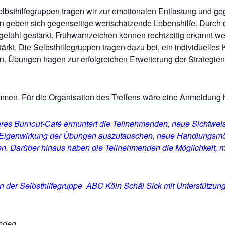
lbsthilfegruppen tragen wir zur emotionalen Entlastung und ge
 geben sich gegenseitige wertschätzende Lebenshilfe. Durch 
efühl gestärkt. Frühwarnzeichen können rechtzeitig erkannt we
rkt. Die Selbsthilfegruppen tragen dazu bei, ein individuelles
. Übungen tragen zur erfolgreichen Erweiterung der Strategie
ommen.
Für die Organisation des Treffens wäre eine Anmeldung h
eres Burnout-Café ermuntert die Teilnehmenden, neue Sichtw
 Eigenwirkung der Übungen auszutauschen, neue Handlungsmög
n. Darüber hinaus haben die Teilnehmenden die Möglichkeit, m
von der Selbsthilfegruppe ABC Köln Schäl Sick mit Unterstütz
inden.