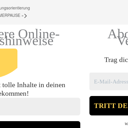
ungsorientierung
SOMMERPAUSE
»
ere Online-
Abo
gshinweise
V
Trag dic
tolle Inhalte in deinen
bekommen!
Wi