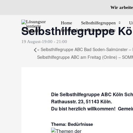
Zum
Wir arbeite
Inhalt
« Alle Veranstaltungen
springen
Home
Selbsthilfegruppen
U
Selbsthilfegruppe Kö
Feedback der Teilnehmenden
19 August-19:00
-
21:00
«
Selbsthilfegruppe ABC Bad Soden-Salmünster – 
Selbsthilfegruppe ABC am Freitag (Online) – 
Die Selbsthilfegruppe ABC Köln Schäl
Rathausstr. 23, 51143 Köln.
Du bist herzlich willkommen! Gemei
Thema: Bedürfnisse