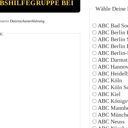
Wähle Deine P
nserer
Datenschutzerklärung
.
ABC Bad Sod
ABC Berlin 
s:
ABC Berlin 
ABC Berlin 
ABC Berlin-P
ABC Darmsta
ABC Hannov
ABC Heidelb
ABC Köln
ABC Köln Sc
ABC Kiel
ABC Königsw
ABC Mannh
ABC Münch
ABC Neuss