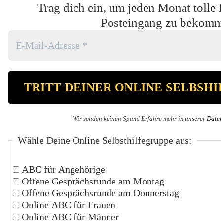
Trag dich ein, um jeden Monat tolle 
Posteingang zu bekom
Wir senden keinen Spam! Erfahre mehr in unserer
Date
Wähle Deine Online Selbsthilfegruppe aus:
ABC für Angehörige
Offene Gesprächsrunde am Montag
Offene Gesprächsrunde am Donnerstag
Online ABC für Frauen
Online ABC für Männer