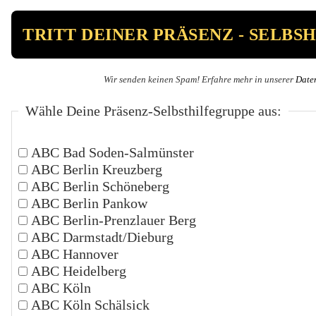
Wir senden keinen Spam! Erfahre mehr in unserer
Date
Wähle Deine Präsenz-Selbsthilfegruppe aus:
ABC Bad Soden-Salmünster
ABC Berlin Kreuzberg
ABC Berlin Schöneberg
ABC Berlin Pankow
ABC Berlin-Prenzlauer Berg
ABC Darmstadt/Dieburg
ABC Hannover
ABC Heidelberg
ABC Köln
ABC Köln Schälsick