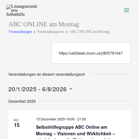
Zum
Inhalt
springen
ABC ONLINE am Montag
Veranstaltungen
Veranstaltungsorte
ABC ONLINE am Montag
https://us02web.zoom.us/j/805791047
Veranstaltungen an diesem veranstaltungsort
20/1/2025
 - 
6/8/2026
Datum
Dezember 2025
wählen.
15 Dezember 2025-19:00
-
21:00
MO.
15
Selbsthilfegruppe ABC Online am
Montag – Visionen und Wirklichkeit –