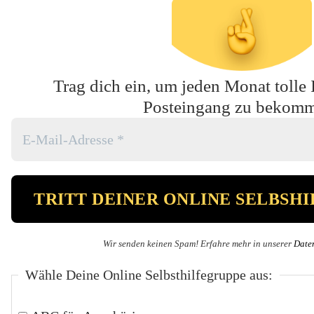
Trag dich ein, um jeden Monat tolle 
Posteingang zu bekom
Wir senden keinen Spam! Erfahre mehr in unserer
Date
Wähle Deine Online Selbsthilfegruppe aus: