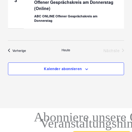
3
Offener Gesprächskreis am Donnerstag
(Online)
ABC ONLINE Offener Gesprächskreis am
Donnerstag
Heute
Nächste
Veranstaltungen
Vorherige
Veranstal
Kalender abonnieren
Abonniere unsere 
Veranstaltungshi