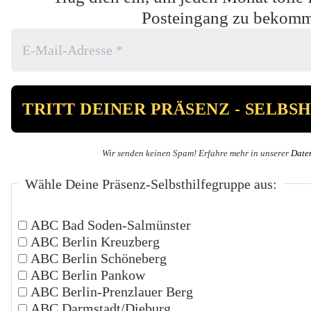
Posteingang zu bekom
Wir senden keinen Spam! Erfahre mehr in unserer
Date
Wähle Deine Präsenz-Selbsthilfegruppe aus:
ABC Bad Soden-Salmünster
ABC Berlin Kreuzberg
ABC Berlin Schöneberg
ABC Berlin Pankow
ABC Berlin-Prenzlauer Berg
ABC Darmstadt/Dieburg