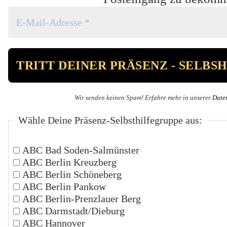
Wir senden keinen Spam! Erfahre mehr in unserer
Date
Wähle Deine Präsenz-Selbsthilfegruppe aus:
ABC Bad Soden-Salmünster
ABC Berlin Kreuzberg
ABC Berlin Schöneberg
ABC Berlin Pankow
ABC Berlin-Prenzlauer Berg
ABC Darmstadt/Dieburg
ABC Hannover