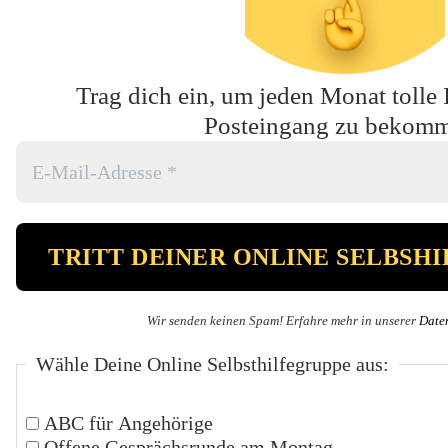
Trag dich ein, um jeden Monat tolle 
Posteingang zu bekom
Wir senden keinen Spam! Erfahre mehr in unserer
Date
Wähle Deine Online Selbsthilfegruppe aus:
ABC für Angehörige
Offene Gesprächsrunde am Montag