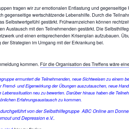
ruppen tragen wir zur emotionalen Entlastung und gegenseitige 
h gegenseitige wertschätzende Lebenshilfe. Durch die Teilnah
s Selbstwertgefühl gestärkt. Frühwarnzeichen können rechtzei
den Austausch mit den Teilnehmenden gestärkt. Die Selbsthilfeg
netzwerk und einen entsprechenden Krisenplan aufzubauen. Üb
g der Strategien im Umgang mit der Erkrankung bei.
Anmeldung kommen.
Für die Organisation des Treffens wäre ein
fegruppe ermuntert die Teilnehmenden, neue Sichtweisen zu einem 
er Fremd- und Eigenwirkung der Übungen auszutauschen, neue Hand
e Lebenssituation neu zu bewerten. Darüber hinaus haben die Teilne
rsönlichen Erfahrungsaustausch zu kommen.
d durchgeführt von der Selbsthilfegruppe ABC Online am
Donne
nout und Depression e.V..