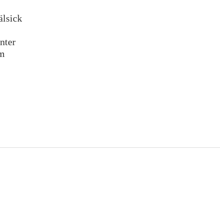
lsick
nter
m