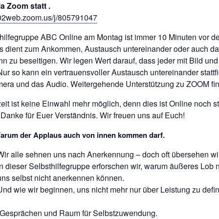
ia Zoom statt .
s02web.zoom.us/j/805791047
thilfegruppe ABC Online am Montag ist immer 10 Minuten vor de
ies dient zum Ankommen, Austausch untereinander oder auch da
n zu beseitigen. Wir legen Wert darauf, dass jeder mit Bild und
Nur so kann ein vertrauensvoller Austausch untereinander stattfin
mera und das Audio. Weitergehende Unterstützung zu ZOOM fin
zeit ist keine Einwahl mehr möglich, denn dies ist Online noch s
Danke für Euer Verständnis. Wir freuen uns auf Euch!
arum der Applaus auch von innen kommen darf.
Wir alle sehnen uns nach Anerkennung – doch oft übersehen wir
In dieser Selbsthilfegruppe erforschen wir, warum äußeres Lob n
uns selbst nicht anerkennen können.
Und wie wir beginnen, uns nicht mehr nur über Leistung zu defi
n Gesprächen und Raum für Selbstzuwendung.