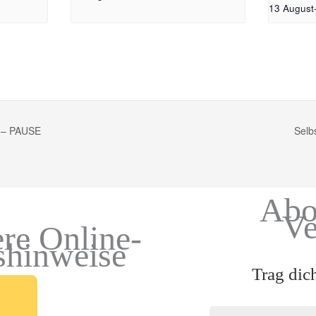
13 August
e – PAUSE
Selb
Abo
Ve
re Online-
shinweise
Trag dic