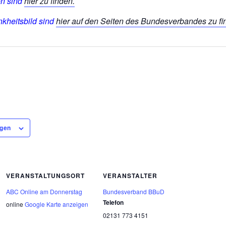
en sind
hier zu finden.
kheitsbild sind
hier auf den Seiten des Bundesverbandes zu fi
ügen
VERANSTALTUNGSORT
VERANSTALTER
ABC Online am Donnerstag
Bundesverband BBuD
Telefon
online
Google Karte anzeigen
02131 773 4151