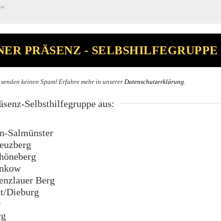
 senden keinen Spam! Erfahre mehr in unserer
Datenschutzerklärung
.
senz-Selbsthilfegruppe aus:
n-Salmünster
euzberg
höneberg
ankow
enzlauer Berg
t/Dieburg
r
rg