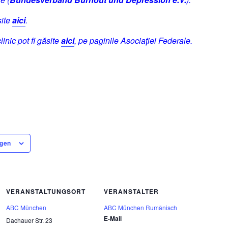
site
aici
.
linic pot fi găsite
aici
, pe paginile Asociației Federale.
ügen
VERANSTALTUNGSORT
VERANSTALTER
ABC München
ABC München Rumänisch
E-Mail
Dachauer Str. 23