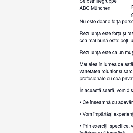
Nu este doar o forță perso
Reziliența este forța și re
cea mai bună este: poți lu
Reziliența este ca un mușc
Mai ales în lumea de astăz
varietatea rolurilor și sarc
profesionale cu cea priva
În această seară, vom dis
• Ce înseamnă cu adevărat
• Vom împărtăși experiențe
• Prin exerciții specifice,
întărirea ar fi benefică.