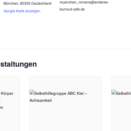
muenchen_romana@anderes-
München
,
80335
Deutschland
burnout-cafe.de
Google Karte anzeigen
staltungen