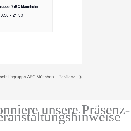
egruppe (k)BC Mannheim
19:30
-
21:30
bsthilfegruppe ABC München – Resilienz
nniere unsere Präsenz-
eranstaltungshinweise