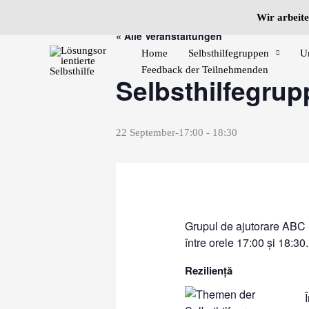
Zum
Wir arbeite
Inhalt
« Alle Veranstaltungen
springen
Home
Selbsthilfegruppen
U
Feedback der Teilnehmenden
Selbsthilfegru
22 September-17:00
-
18:30
Grupul de ajutorare ABC M
între orele 17:00 și 18:30.
Reziliență