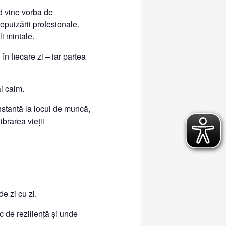
nd vine vorba de
epuizării profesionale.
li mintale.
în fiecare zi – iar partea
ai calm.
onstantă la locul de muncă,
ibrarea vieții
e zi cu zi.
ic de reziliență și unde