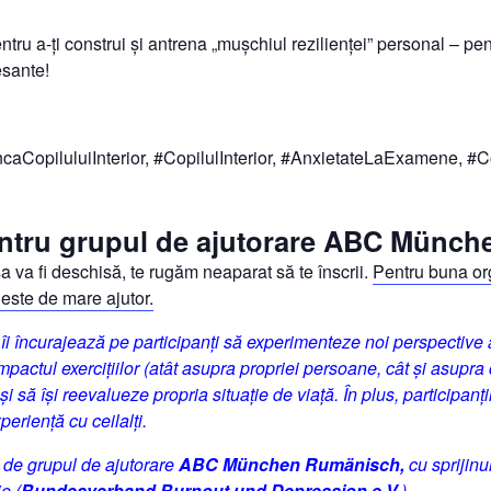
tru a-ți construi și antrena „mușchiul rezilienței” personal – p
esante!
caCopiluluiInterior, #CopilulInterior, #AnxietateLaExamene, #
pentru grupul de ajutorare ABC Münc
a va fi deschisă, te rugăm neaparat să te înscrii.
Pentru buna org
 este de mare ajutor.
 îi încurajează pe participanți să experimenteze noi perspectiv
pactul exercițiilor (atât asupra propriei persoane, cât și asupra c
și să își reevalueze propria situație de viață. În plus, participanți
eriență cu ceilalți.
 de grupul de ajutorare
ABC München Rumänisch,
cu sprijinu
e (
Bundesverband Burnout und Depression e.V.
).