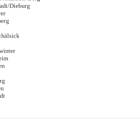
dt/Dieburg
er
erg
hälsick
inter
eim
en
rg
en
dt