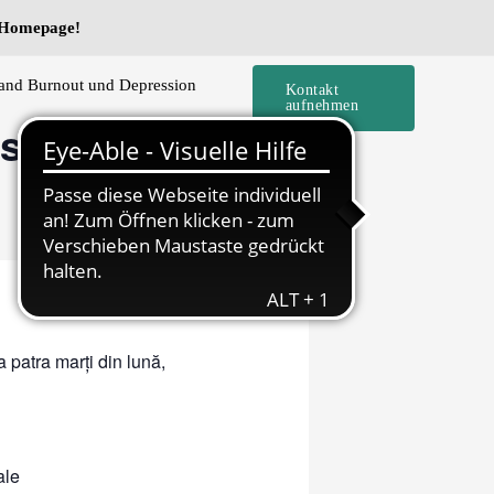
e Homepage!
and Burnout und Depression
Kontakt
aufnehmen
ch – Reziliență
 patra marți din lună,
ale