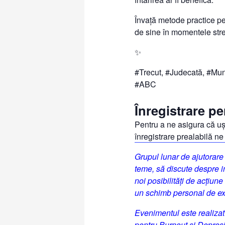
Învață metode practice pen
de sine în momentele str
✨
#Trecut, #Judecată, #Mun
#ABC
Înregistrare 
Pentru a ne asigura că uș
înregistrare prealabilă ne
Grupul lunar de ajutorare
teme, să discute despre im
noi posibilități de acțiune 
un schimb personal de exp
Evenimentul este realizat
pentru Burnout și Depresi