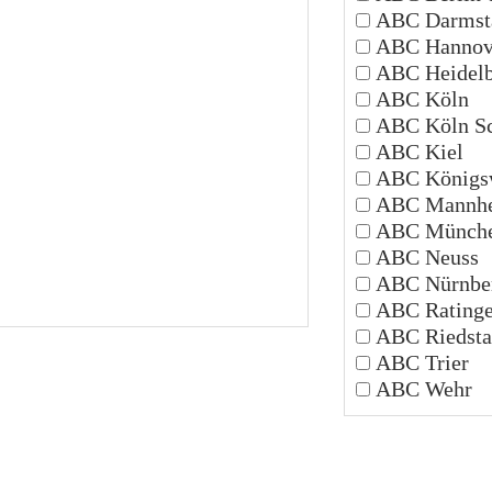
ABC Darmsta
ABC Hannov
ABC Heidelb
ABC Köln
ABC Köln Sc
ABC Kiel
ABC Königsw
ABC Mannh
ABC Münch
ABC Neuss
ABC Nürnbe
ABC Rating
ABC Riedsta
ABC Trier
ABC Wehr