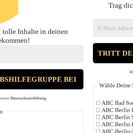
Trag dic
tolle Inhalte in deinen
bekommen!
Wi
Wähle Deine P
nserer
Datenschutzerklärung
.
ABC Bad Sod
ABC Berlin 
s:
ABC Berlin 
ABC Berlin 
ABC Berlin-P