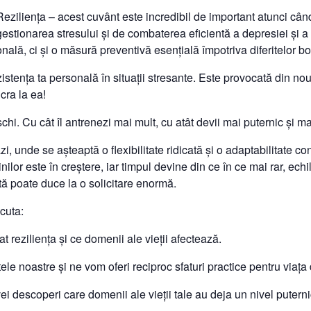
Reziliența – acest cuvânt este incredibil de important atunci câ
gestionarea stresului și de combaterea eficientă a depresiei și a 
nală, ci și o măsură preventivă esențială împotriva diferitelor bo
zistența ta personală în situații stresante. Este provocată din nou 
cra la ea!
hi. Cu cât îl antrenezi mai mult, cu atât devii mai puternic și m
i, unde se așteaptă o flexibilitate ridicată și o adaptabilitate c
inilor este în creștere, iar timpul devine din ce în ce mai rar, echil
tă poate duce la o solicitare enormă.
cuta:
 reziliența și ce domenii ale vieții afectează.
le noastre și ne vom oferi reciproc sfaturi practice pentru viața d
 vei descoperi care domenii ale vieții tale au deja un nivel putern