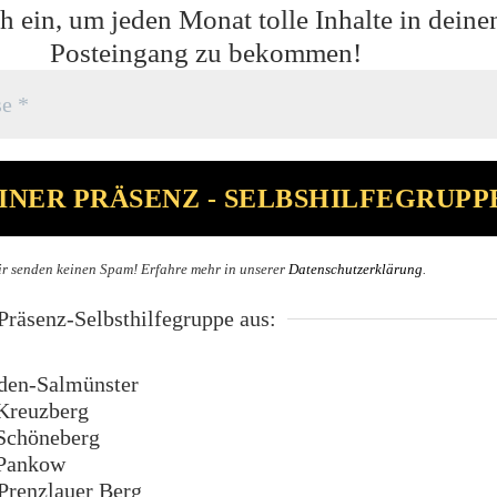
h ein, um jeden Monat tolle Inhalte in deine
Posteingang zu bekommen!
r senden keinen Spam! Erfahre mehr in unserer
Datenschutzerklärung
.
räsenz-Selbsthilfegruppe aus:
en-Salmünster
Kreuzberg
Schöneberg
Pankow
renzlauer Berg