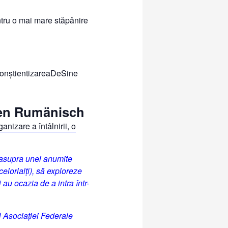
entru o mai mare stăpânire
ConștientizareaDeSine
hen Rumänisch
anizare a întâlnirii, o
e asupra unei anumite
elorlalți), să exploreze
i au ocazia de a intra într-
l Asociației Federale