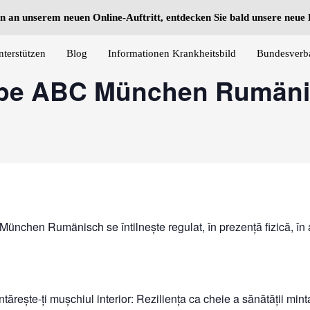
n an unserem neuen Online-Auftritt, entdecken Sie bald unsere neu
nterstützen
Blog
Informationen Krankheitsbild
Bundesverb
ppe ABC München Rumänis
ünchen Rumänisch se întilnește regulat, în prezență fizică, în a
Întărește-ți mușchiul interior: Reziliența ca cheie a sănătății mint