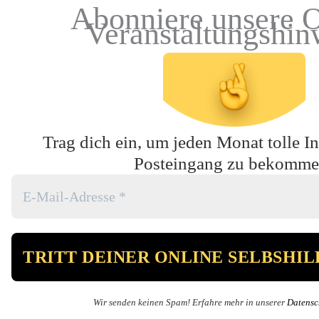
Abonniere unsere O
Veranstaltungshin
Trag dich ein, um jeden Monat tolle In
Posteingang zu bekomme
Wir senden keinen Spam! Erfahre mehr in unserer
Datensc