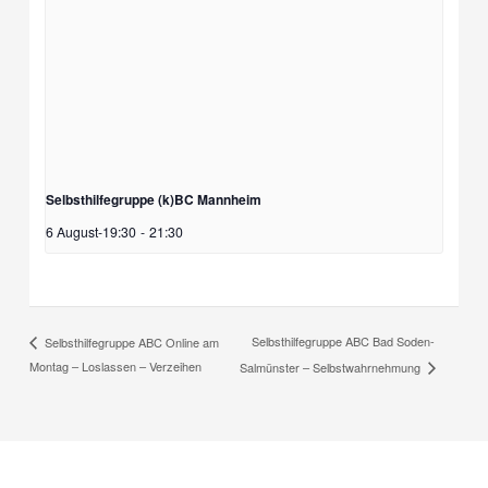
Selbsthilfegruppe (k)BC Mannheim
6 August-19:30
-
21:30
Selbsthilfegruppe ABC Bad Soden-
Selbsthilfegruppe ABC Online am
Montag – Loslassen – Verzeihen
Salmünster – Selbstwahrnehmung