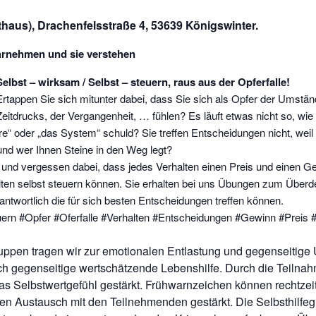
haus), Drachenfelsstraße 4, 53639 Königswinter.
hrnehmen und sie verstehen
Selbst – wirksam / Selbst – steuern, raus aus der Opferfalle!
Ertappen Sie sich mitunter dabei, dass Sie sich als Opfer der Umstän
Zeitdrucks, der Vergangenheit, … fühlen? Es läuft etwas nicht so, wie 
ere“ oder „das System“ schuld? Sie treffen Entscheidungen nicht, weil
 und wer Ihnen Steine in den Weg legt?
er und vergessen dabei, dass jedes Verhalten einen Preis und einen G
lten selbst steuern können. Sie erhalten bei uns Übungen zum Überd
antwortlich die für sich besten Entscheidungen treffen können.
ern #Opfer #Oferfalle #Verhalten #Entscheidungen #Gewinn #Preis #
ruppen tragen wir zur emotionalen Entlastung und gegenseitige 
h gegenseitige wertschätzende Lebenshilfe. Durch die Teilnah
s Selbstwertgefühl gestärkt. Frühwarnzeichen können rechtzei
den Austausch mit den Teilnehmenden gestärkt. Die Selbsthilfeg