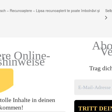
Sel
h – Recunoaștere – Lipsa recunoașterii te poate îmbolnăvi și
Abo
Ve
re Online-
shinweise
Trag dic
olle Inhalte in deinen
ekommen!