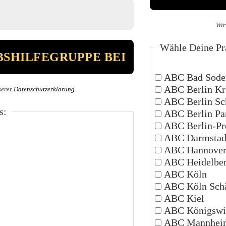
Wir
Wähle Deine Prä
ABC Bad Sode
ABC Berlin Kr
serer
Datenschutzerklärung
.
ABC Berlin Sc
s:
ABC Berlin P
ABC Berlin-Pr
ABC Darmstad
ABC Hannove
ABC Heidelbe
ABC Köln
ABC Köln Schä
ABC Kiel
ABC Königswi
ABC Mannhei