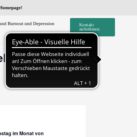
e Homepage!
and Burnout und Depression
Kontakt
aufnehmen
lbstzweifel
enstag im Monat von