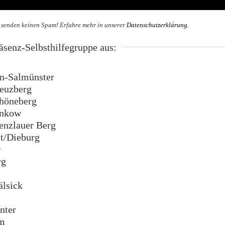
 senden keinen Spam! Erfahre mehr in unserer
Datenschutzerklärung
.
senz-Selbsthilfegruppe aus:
n-Salmünster
euzberg
höneberg
ankow
enzlauer Berg
t/Dieburg
r
rg
lsick
nter
m