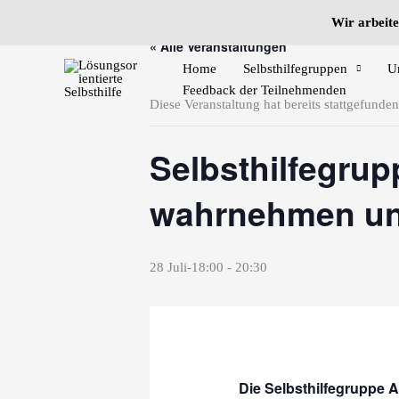
Zum
Wir arbeite
Inhalt
« Alle Veranstaltungen
springen
Home
Selbsthilfegruppen
U
Feedback der Teilnehmenden
Diese Veranstaltung hat bereits stattgefunden
Selbsthilfegrup
wahrnehmen und
28 Juli-18:00
-
20:30
Die Selbsthilfegruppe A