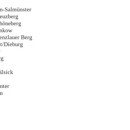
n-Salmünster
euzberg
höneberg
ankow
enzlauer Berg
t/Dieburg
r
rg
lsick
nter
m