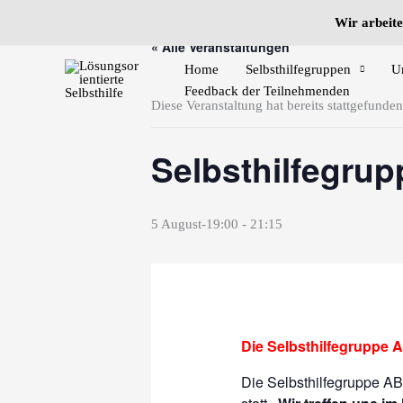
Zum
Wir arbeite
Inhalt
« Alle Veranstaltungen
springen
Home
Selbsthilfegruppen
U
Feedback der Teilnehmenden
Diese Veranstaltung hat bereits stattgefunden
Selbsthilfegru
5 August-19:00
-
21:15
Die Selbsthilfegruppe A
Die Selbsthilfegruppe AB