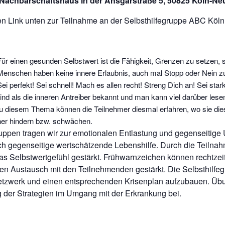
 Nachbarschaftshaus in der Ansgarstraße 5, 50825 Köln-Ne
en Link unten zur Teilnahme an der Selbsthilfegruppe ABC Köln
Für einen gesunden Selbstwert ist die Fähigkeit, Grenzen zu setzen, se
Menschen haben keine innere Erlaubnis, auch mal Stopp oder Nein z
Sei perfekt! Sei schnell! Mach es allen recht! Streng Dich an! Sei sta
ind als die inneren Antreiber bekannt und man kann viel darüber lese
u diesem Thema können die Teilnehmer diesmal erfahren, wo sie dies
her hindern bzw. schwächen.
ruppen tragen wir zur emotionalen Entlastung und gegenseitige 
h gegenseitige wertschätzende Lebenshilfe. Durch die Teilnah
s Selbstwertgefühl gestärkt. Frühwarnzeichen können rechtzei
den Austausch mit den Teilnehmenden gestärkt. Die Selbsthilfeg
netzwerk und einen entsprechenden Krisenplan aufzubauen. Üb
g der Strategien im Umgang mit der Erkrankung bei.