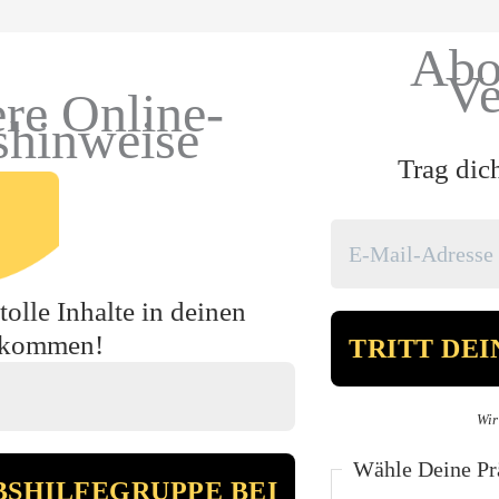
Abo
Ve
re Online-
shinweise
Trag dic
olle Inhalte in deinen
ekommen!
Wir
Wähle Deine Prä