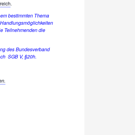
reich
.
einem bestimmten Thema
 Handlungsmöglichkeiten
die Teilnehmenden die
tzung des Bundesverband
nach SGB V, §20h.
en.