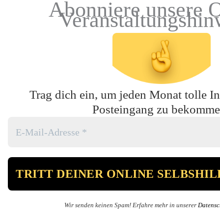
Abonniere unsere O
Veranstaltungshin
Trag dich ein, um jeden Monat tolle In
Posteingang zu bekomme
Wir senden keinen Spam! Erfahre mehr in unserer
Datensc