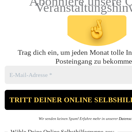
Abonniere unsere O
Veranstaltungshin
Trag dich ein, um jeden Monat tolle In
Posteingang zu bekomme
Wir senden keinen Spam! Erfahre mehr in unserer
Datensc
Wähle Deine Online Selbsthilfegruppe aus: