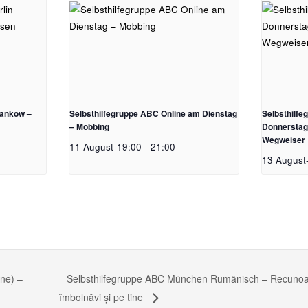
Pankow –
Selbsthilfegruppe ABC Online am Dienstag
Selbsthilf
– Mobbing
Donnerstag 
Wegweiser
11 August-19:00
-
21:00
13 August
Selbsthilfegruppe ABC München Rumänisch – Recunoașt
ne) –
îmbolnăvi și pe tine