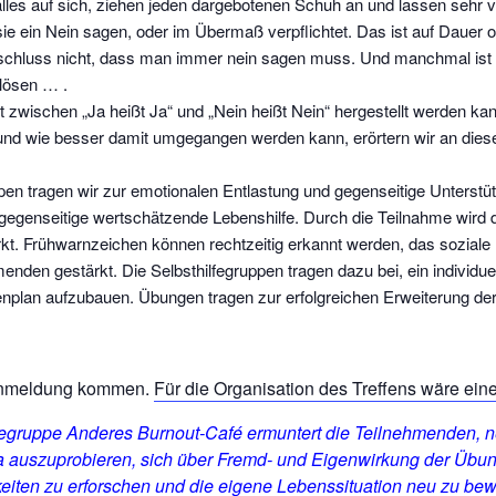
alles auf sich, ziehen jeden dargebotenen Schuh an und lassen sehr vi
sie ein Nein sagen, oder im Übermaß verpflichtet. Das ist auf Dauer o
hluss nicht, dass man immer nein sagen muss. Und manchmal ist es
lösen … .
 zwischen „Ja heißt Ja“ und „Nein heißt Nein“ hergestellt werden ka
und wie besser damit umgegangen werden kann, erörtern wir an di
pen tragen wir zur emotionalen Entlastung und gegenseitige Unterstüt
egenseitige wertschätzende Lebenshilfe. Durch die Teilnahme wird
rkt. Frühwarnzeichen können rechtzeitig erkannt werden, das soziale
nden gestärkt. Die Selbsthilfegruppen tragen dazu bei, ein individu
nplan aufzubauen. Übungen tragen zur erfolgreichen Erweiterung de
Anmeldung kommen.
Für die Organisation des Treffens wäre ein
lfegruppe Anderes Burnout-Café ermuntert die Teilnehmenden, 
auszuprobieren, sich über Fremd- und Eigenwirkung der Übu
iten zu erforschen und die eigene Lebenssituation neu zu bew