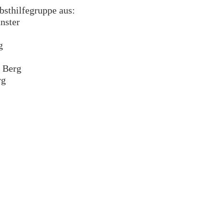
sthilfegruppe aus:
nster
g
 Berg
rg