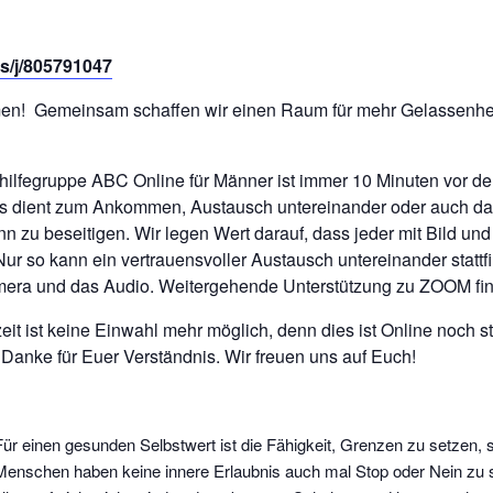
s/j/805791047
mmen! Gemeinsam schaffen wir einen Raum für mehr Gelassenhei
thilfegruppe ABC Online für Männer ist immer 10 Minuten vor de
ies dient zum Ankommen, Austausch untereinander oder auch da
n zu beseitigen. Wir legen Wert darauf, dass jeder mit Bild und
Nur so kann ein vertrauensvoller Austausch untereinander stattfin
mera und das Audio. Weitergehende Unterstützung zu ZOOM fin
zeit ist keine Einwahl mehr möglich, denn dies ist Online noch s
Danke für Euer Verständnis. Wir freuen uns auf Euch!
Für einen gesunden Selbstwert ist die Fähigkeit, Grenzen zu setzen, se
Menschen haben keine innere Erlaubnis auch mal Stop oder Nein zu