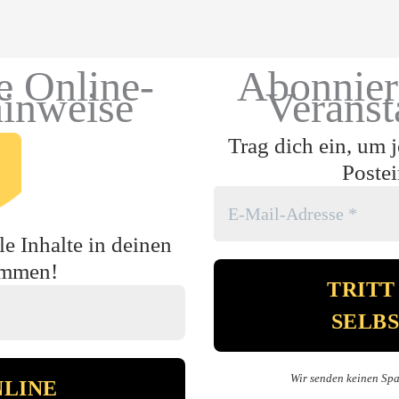
e Online-
Abonnier
hinweise
Veranst
Trag dich ein, um 
Poste
e Inhalte in deinen
ommen!
Wir senden keinen Spa