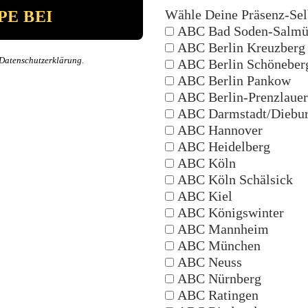
Wähle Deine Präsenz-Selb
ABC Bad Soden-Salmü
ABC Berlin Kreuzberg
Datenschutzerklärung
.
ABC Berlin Schöneber
ABC Berlin Pankow
ABC Berlin-Prenzlauer
ABC Darmstadt/Diebu
ABC Hannover
ABC Heidelberg
ABC Köln
ABC Köln Schälsick
ABC Kiel
ABC Königswinter
ABC Mannheim
ABC München
ABC Neuss
ABC Nürnberg
ABC Ratingen