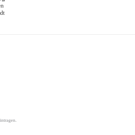
en
dt
intragen.