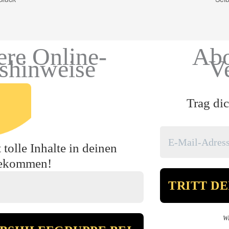
ere Online-
Abo
gshinweise
V
Trag dic
tolle Inhalte in deinen
bekommen!
Wi