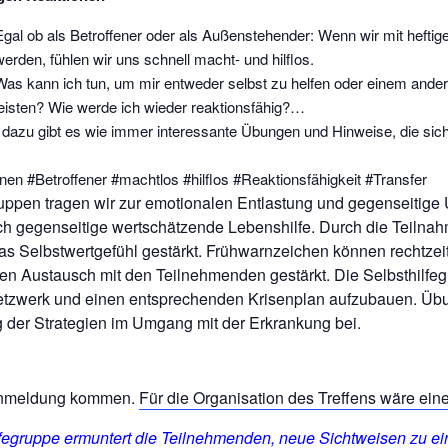
Egal ob als Betroffener oder als Außenstehender: Wenn wir mit heftig
werden, fühlen wir uns schnell macht- und hilflos.
Was kann ich tun, um mir entweder selbst zu helfen oder einem anderen
leisten? Wie werde ich wieder reaktionsfähig?…
 dazu gibt es wie immer interessante Übungen und Hinweise, die sich
en #Betroffener #machtlos #hilflos #Reaktionsfähigkeit #Transfer
ruppen tragen wir zur emotionalen Entlastung und gegenseitige 
h gegenseitige wertschätzende Lebenshilfe. Durch die Teilnah
s Selbstwertgefühl gestärkt. Frühwarnzeichen können rechtzei
den Austausch mit den Teilnehmenden gestärkt. Die Selbsthilfeg
netzwerk und einen entsprechenden Krisenplan aufzubauen. Üb
g der Strategien im Umgang mit der Erkrankung bei.
Anmeldung kommen.
Für die Organisation des Treffens wäre ein
lfegruppe ermuntert die Teilnehmenden, neue Sichtweisen zu 