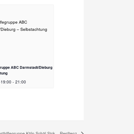
egruppe ABC Darmstadt/Dieburg
htung
-19:00
-
21:00
sthilfegruppe Köln Schäl Sick – Resilienz