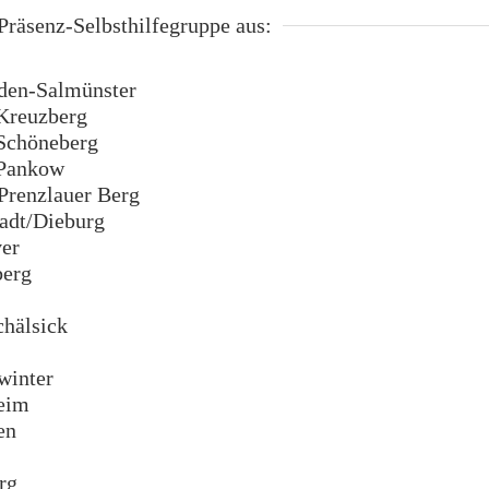
räsenz-Selbsthilfegruppe aus:
en-Salmünster
Kreuzberg
Schöneberg
Pankow
renzlauer Berg
dt/Dieburg
er
erg
hälsick
inter
eim
en
rg