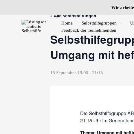
Zum
Wir arbeite
Inhalt
« Alle Veranstaltungen
springen
Home
Selbsthilfegruppen
U
Feedback der Teilnehmenden
Selbsthilfegru
Umgang mit hef
15 September-19:00
-
21:15
Die Selbsthilfegruppe AB
21:15 Uhr im Generationen
Thema: Umgang mit hefti