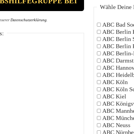
Wähle Deine P
nserer
Datenschutzerklärung
.
ABC Bad Sod
ABC Berlin 
s:
ABC Berlin 
ABC Berlin 
ABC Berlin-P
ABC Darmsta
ABC Hannov
ABC Heidelb
ABC Köln
ABC Köln Sc
ABC Kiel
ABC Königsw
ABC Mannh
ABC Münch
ABC Neuss
ABC Nürnbe