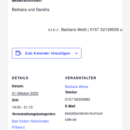
Moderatorinnen
Barbara und Sandra
v.l.n.r.: Barbara Weiß | 0157 52128559 und
Zum Kalender hinzufügen
DETAILS
VERANSTALTER
Datum:
Barbara Weiss
Telefon
21 Oktober 2025
0157 56309982
Zeit:
E-Mail
19:00 - 21:15
bss{at}anderes-burnout-
Veranstaltungskategorien:
cafe.de
Bad Soden-Salmünster
,
Präsenz