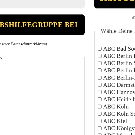
Wi
Wähle Deine P
nserer
Datenschutzerklärung
.
ABC Bad Sod
ABC Berlin 
s:
ABC Berlin 
ABC Berlin 
ABC Berlin-P
ABC Darmsta
ABC Hannov
ABC Heidelb
ABC Köln
ABC Köln Sc
ABC Kiel
ABC Königsw