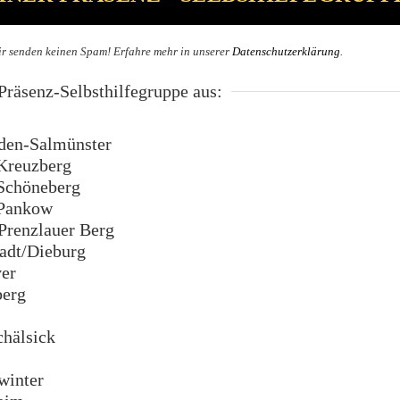
r senden keinen Spam! Erfahre mehr in unserer
Datenschutzerklärung
.
räsenz-Selbsthilfegruppe aus:
en-Salmünster
Kreuzberg
Schöneberg
Pankow
renzlauer Berg
dt/Dieburg
er
erg
hälsick
inter