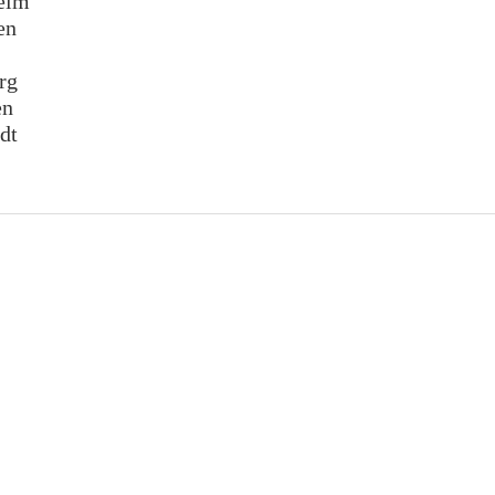
eim
en
rg
en
dt