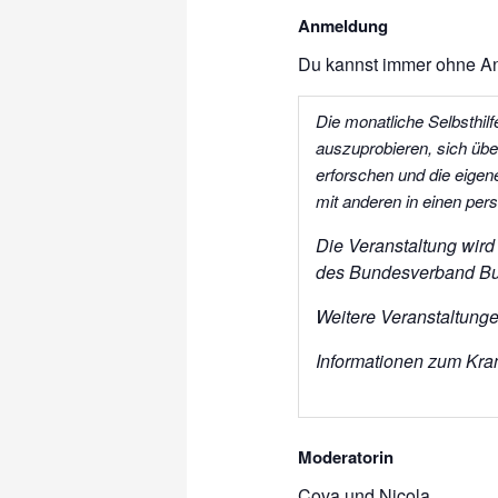
Anmeldung
Du kannst immer ohne 
Die mo
natliche
Selbsthil
auszuprobieren, sich üb
erforschen und die eigen
mit anderen in einen pe
Die Veranstaltung wir
des Bundesverband Bur
Weitere Veranstaltung
Informationen zum Kran
Moderatorin
Cova und Nicola