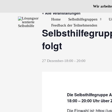
Zum
Wir arbeite
Inhalt
« Alle Veranstaltungen
springen
Home
Selbsthilfegruppen
U
Feedback der Teilnehmenden
Selbsthilfegru
folgt
27 Dezember-18:00
-
20:00
Die Selbsthilfegruppe 
18:00 – 20:00 Uhr über 
Die Einwahl ist:
https://