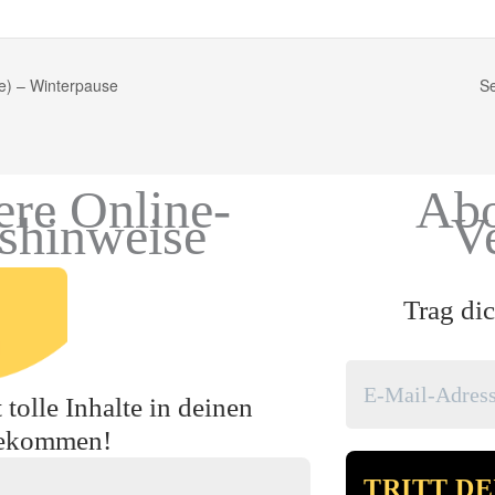
e) – Winterpause
Se
ere Online-
Abo
gshinweise
V
Trag dic
tolle Inhalte in deinen
bekommen!