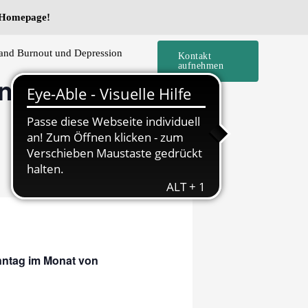
e Homepage!
and Burnout und Depression
Kontakt
aufnehmen
ine) – Thema
onntag im Monat von