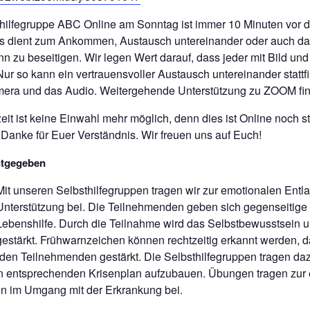
thilfegruppe ABC Online am Sonntag ist immer 10 Minuten vor d
ies dient zum Ankommen, Austausch untereinander oder auch da
n zu beseitigen. Wir legen Wert darauf, dass jeder mit Bild und
Nur so kann ein vertrauensvoller Austausch untereinander stattfin
mera und das Audio. Weitergehende Unterstützung zu ZOOM fin
zeit ist keine Einwahl mehr möglich, denn dies ist Online noch s
Danke für Euer Verständnis. Wir freuen uns auf Euch!
ntgegeben
Mit unseren Selbsthilfegruppen tragen wir zur emotionalen Entl
Unterstützung bei. Die Teilnehmenden geben sich gegenseitige
Lebenshilfe. Durch die Teilnahme wird das Selbstbewusstsein u
gestärkt. Frühwarnzeichen können rechtzeitig erkannt werden, d
den Teilnehmenden gestärkt. Die Selbsthilfegruppen tragen dazu
n entsprechenden Krisenplan aufzubauen. Übungen tragen zur 
en im Umgang mit der Erkrankung bei.