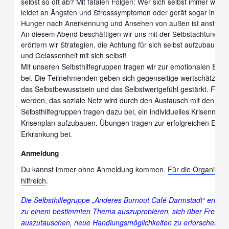
selbst so oft ab? Mit fatalen Folgen: Wer sich selbst immer wieder
leidet an Ängsten und Stresssymptomen oder gerät sogar in Abh
Hunger nach Anerkennung und Ansehen von außen ist anstreng
An diesem Abend beschäftigen wir uns mit der Selbstachtung.
erörtern wir Strategien, die Achtung für sich selbst aufzubauen 
und Gelassenheit mit sich selbst!
Mit unseren Selbsthilfegruppen tragen wir zur emotionalen Entl
bei. Die Teilnehmenden geben sich gegenseitige wertschätzende
das Selbstbewusstsein und das Selbstwertgefühl gestärkt. Früh
werden, das soziale Netz wird durch den Austausch mit den Tei
Selbsthilfegruppen tragen dazu bei, ein individuelles Krisenne
Krisenplan aufzubauen. Übungen tragen zur erfolgreichen Erwei
Erkrankung bei.
Anmeldung
Du kannst immer ohne Anmeldung kommen.
Für die Organisat
hilfreich
.
Die Selbsthilfegruppe „Anderes Burnout Café
Darmstadt
“ ermun
zu einem bestimmten Thema auszuprobieren, sich über Fremd-
auszutauschen, neue Handlungsmöglichkeiten zu erforschen und