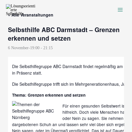
Zum
Inhalt
« Alle Veranstaltungen
springen
Selbsthilfe ABC Darmstadt – Grenzen
erkennen und setzen
6 November-19:00
-
21:15
Die Selbsthilfegruppe ABC Darmstadt findet regelmäßig am erst
in Präsenz statt.
Die Selbsthilfegruppe trifft sich im Mehrgenerationenhaus, Juli
Thema: Grenzen erkennen und setzen
Für einen gesunden Selbstwert ist di
hilfreich. Doch viele Menschen haben
oder Nein zu sagen. Sie nehmen immer
dargebotenen Schuh an und lassen sehr viel über sich ergehen. S
Nein sagen, oder im Übermaß verpflichtet. Das ist auf Dauer oft