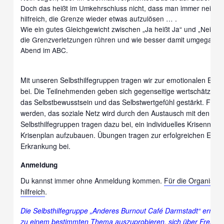
Doch das heißt im Umkehrschluss nicht, dass man immer nein s
hilfreich, die Grenze wieder etwas aufzulösen … .
Wie ein gutes Gleichgewicht zwischen „Ja heißt Ja“ und „Nein he
die Grenzverletzungen rühren und wie besser damit umgegangen
Abend im ABC.
Mit unseren Selbsthilfegruppen tragen wir zur emotionalen Entl
bei. Die Teilnehmenden geben sich gegenseitige wertschätzende
das Selbstbewusstsein und das Selbstwertgefühl gestärkt. Früh
werden, das soziale Netz wird durch den Austausch mit den Tei
Selbsthilfegruppen tragen dazu bei, ein individuelles Krisenne
Krisenplan aufzubauen. Übungen tragen zur erfolgreichen Erwei
Erkrankung bei.
Anmeldung
Du kannst immer ohne Anmeldung kommen.
Für die Organisat
hilfreich
.
Die Selbsthilfegruppe „Anderes Burnout Café
Darmstadt
“ ermun
zu einem bestimmten Thema auszuprobieren, sich über Fremd-