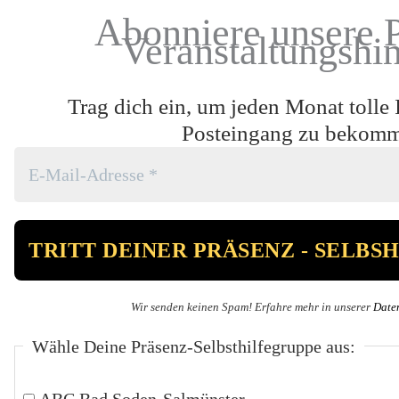
Abonniere unsere 
Veranstaltungshi
Trag dich ein, um jeden Monat tolle 
Posteingang zu bekom
Wir senden keinen Spam! Erfahre mehr in unserer
Date
Wähle Deine Präsenz-Selbsthilfegruppe aus:
ABC Bad Soden-Salmünster