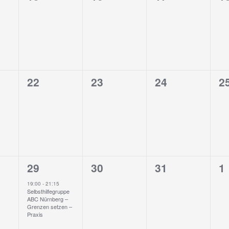
taltungen,
Veranstaltungen,
Veranstaltungen,
Veranstaltung
V
0
0
0
0
22
23
24
2
taltungen,
Veranstaltungen,
Veranstaltungen,
Veranstaltung
V
1
0
0
0
29
30
31
1
taltungen,
Veranstaltung,
Veranstaltungen,
Veranstaltung
V
19:00
-
21:15
Selbsthilfegruppe
ABC Nürnberg –
Grenzen setzen –
Praxis