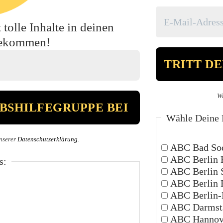
tolle Inhalte in deinen
bekommen!
Wi
Wähle Deine P
nserer
Datenschutzerklärung
.
ABC Bad Sod
ABC Berlin 
s:
ABC Berlin 
ABC Berlin 
ABC Berlin-P
ABC Darmsta
ABC Hannov