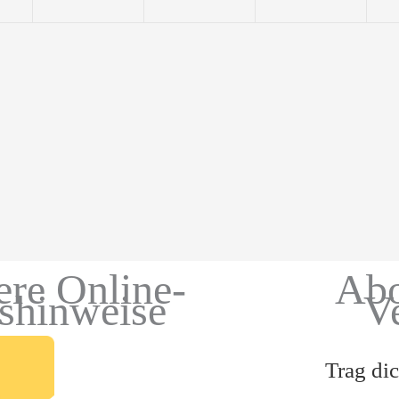
ere Online-
Abo
gshinweise
V
Trag dic