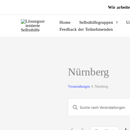
Zum
Wir arbeite
Inhalt
springen
Home
Selbsthilfegruppen
U
Feedback der Teilnehmenden
MONTAG
DIENSTAG
Nürnberg
Veranstaltungen
Nürnberg
Veranstaltungen
Bitte
Suche
Schlüsselwort
und
eingeben.
Ansichten,
Suche
Navigation