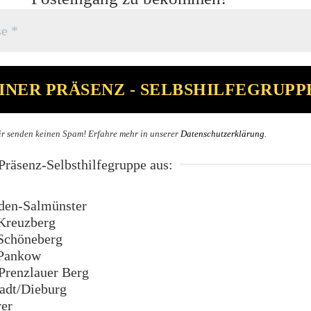
r senden keinen Spam! Erfahre mehr in unserer
Datenschutzerklärung
.
räsenz-Selbsthilfegruppe aus:
en-Salmünster
Kreuzberg
Schöneberg
Pankow
renzlauer Berg
dt/Dieburg
er