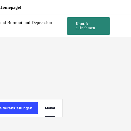
e Homepage!
and Burnout und Depression
Kontakt
aufnehmen
STAG
SONNTAG
Veranstaltung
e Veranstaltungen
Monat
Ansichten-
Navigation