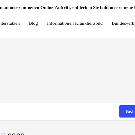
n an unserem neuen Online-Auftritt, entdecken Sie bald unsere neu
nterstützen
Blog
Informationen Krankheitsbild
Bundesverb
MITTWOCH
DONNERSTAG
FREITAG
SAM
Such