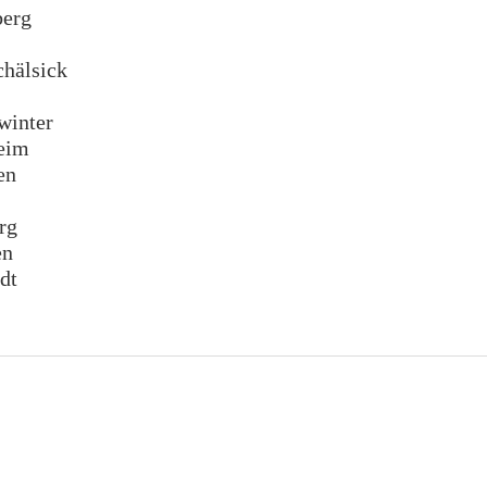
erg
hälsick
inter
eim
en
rg
en
dt