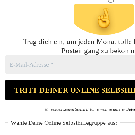
Trag dich ein, um jeden Monat tolle 
Posteingang zu bekom
Wir senden keinen Spam! Erfahre mehr in unserer
Date
Wähle Deine Online Selbsthilfegruppe aus: