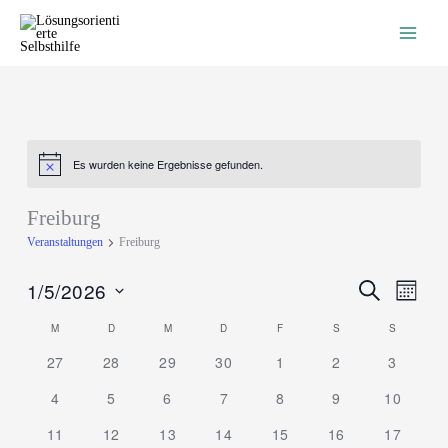
Zum
Inhalt
springen
MONTAG
DIENSTAG
MITTWOCH
DONNERSTAG
FREITAG
SAMSTAG
SONNTAG
Es wurden keine Ergebnisse gefunden.
Hinweis
Freiburg
Veranstaltungen
Freiburg
1/5/2026
Veranstaltungen
Veranst
Suche
Monat
Suche
Ansicht
Datum
und
Naviga
M
D
M
D
F
S
S
Kalender
wählen.
Ansichten,
von
27
28
29
30
1
2
3
Navigation
Veranstaltungen
4
5
6
7
8
9
10
11
12
13
14
15
16
17