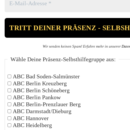
Wir senden keinen Spam! Erfahre mehr in unserer
Date
Wähle Deine Präsenz-Selbsthilfegruppe aus:
ABC Bad Soden-Salmünster
ABC Berlin Kreuzberg
ABC Berlin Schöneberg
ABC Berlin Pankow
ABC Berlin-Prenzlauer Berg
ABC Darmstadt/Dieburg
ABC Hannover
ABC Heidelberg