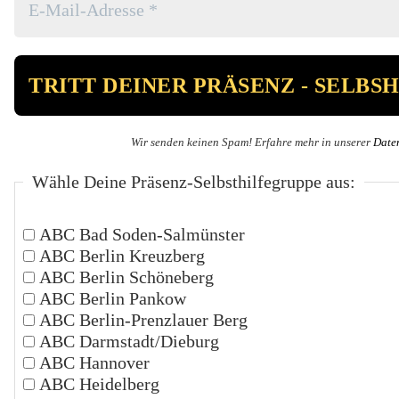
Wir senden keinen Spam! Erfahre mehr in unserer
Date
Wähle Deine Präsenz-Selbsthilfegruppe aus:
ABC Bad Soden-Salmünster
ABC Berlin Kreuzberg
ABC Berlin Schöneberg
ABC Berlin Pankow
ABC Berlin-Prenzlauer Berg
ABC Darmstadt/Dieburg
ABC Hannover
ABC Heidelberg