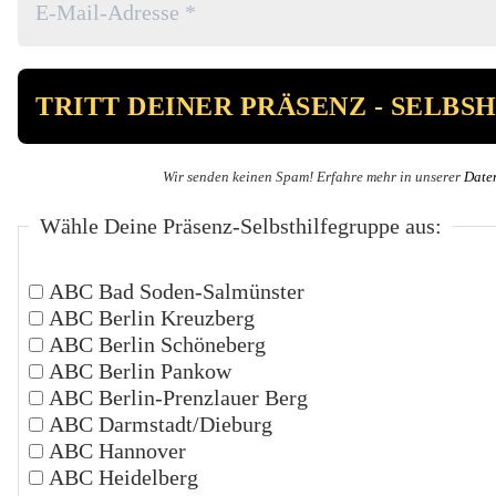
Wir senden keinen Spam! Erfahre mehr in unserer
Date
Wähle Deine Präsenz-Selbsthilfegruppe aus:
ABC Bad Soden-Salmünster
ABC Berlin Kreuzberg
ABC Berlin Schöneberg
ABC Berlin Pankow
ABC Berlin-Prenzlauer Berg
ABC Darmstadt/Dieburg
ABC Hannover
ABC Heidelberg