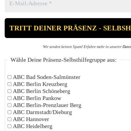
Wir senden keinen Spam! Erfahre mehr in unserer
Date
Wähle Deine Präsenz-Selbsthilfegruppe aus:
ABC Bad Soden-Salmünster
ABC Berlin Kreuzberg
ABC Berlin Schöneberg
ABC Berlin Pankow
ABC Berlin-Prenzlauer Berg
ABC Darmstadt/Dieburg
ABC Hannover
ABC Heidelberg