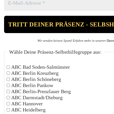
Wir senden keinen Spam! Erfahre mehr in unserer
Date
Wähle Deine Präsenz-Selbsthilfegruppe aus:
ABC Bad Soden-Salmünster
ABC Berlin Kreuzberg
ABC Berlin Schöneberg
ABC Berlin Pankow
ABC Berlin-Prenzlauer Berg
ABC Darmstadt/Dieburg
ABC Hannover
ABC Heidelberg