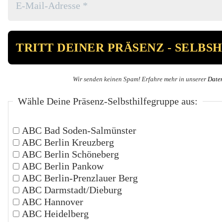
Wir senden keinen Spam! Erfahre mehr in unserer
Date
Wähle Deine Präsenz-Selbsthilfegruppe aus:
ABC Bad Soden-Salmünster
ABC Berlin Kreuzberg
ABC Berlin Schöneberg
ABC Berlin Pankow
ABC Berlin-Prenzlauer Berg
ABC Darmstadt/Dieburg
ABC Hannover
ABC Heidelberg