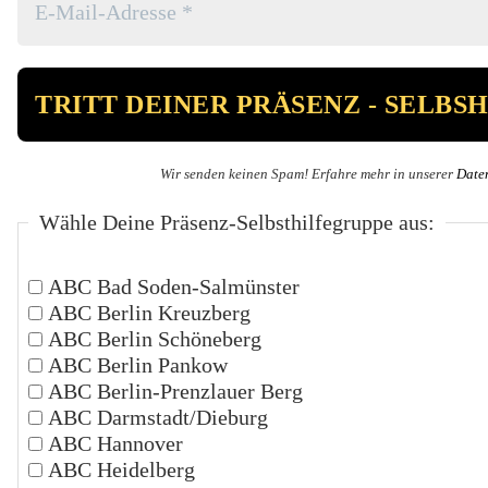
Wir senden keinen Spam! Erfahre mehr in unserer
Date
Wähle Deine Präsenz-Selbsthilfegruppe aus:
ABC Bad Soden-Salmünster
ABC Berlin Kreuzberg
ABC Berlin Schöneberg
ABC Berlin Pankow
ABC Berlin-Prenzlauer Berg
ABC Darmstadt/Dieburg
ABC Hannover
ABC Heidelberg