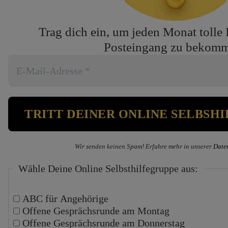
Trag dich ein, um jeden Monat tolle 
Posteingang zu bekom
Wir senden keinen Spam! Erfahre mehr in unserer
Date
Wähle Deine Online Selbsthilfegruppe aus:
ABC für Angehörige
Offene Gesprächsrunde am Montag
Offene Gesprächsrunde am Donnerstag