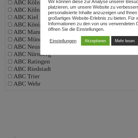
ABC Köln
Wir können diese zur Analyse unserer Besu
platzieren, um unsere Website zu verbesser
ABC Köln Schälsick
personalisierte Inhalte anzuzeigen und Ihnen
ABC Kiel
großartiges Website-Erlebnis zu bieten. Für 
ABC Königswinter
Informationen zu den von uns verwendeten 
öffnen Sie die Einstellungen.
ABC Mannheim
ABC München
Einstellungen
Akzeptieren
Mehr lesen
ABC Neuss
ABC Nürnberg
ABC Ratingen
ABC Riedstadt
ABC Trier
ABC Wehr