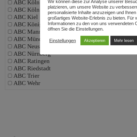
ABC Köln
Wir können diese zur Analyse unserer Besu
platzieren, um unsere Website zu verbesser
ABC Köln Schälsick
personalisierte Inhalte anzuzeigen und Ihnen
ABC Kiel
großartiges Website-Erlebnis zu bieten. Für 
ABC Königswinter
Informationen zu den von uns verwendeten 
öffnen Sie die Einstellungen.
ABC Mannheim
ABC München
Einstellungen
Akzeptieren
Mehr lesen
ABC Neuss
ABC Nürnberg
ABC Ratingen
ABC Riedstadt
ABC Trier
ABC Wehr