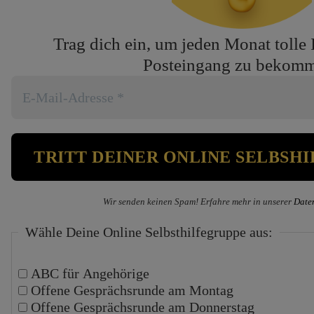
Trag dich ein, um jeden Monat tolle 
Posteingang zu bekom
Wir senden keinen Spam! Erfahre mehr in unserer
Date
Wähle Deine Online Selbsthilfegruppe aus:
ABC für Angehörige
Offene Gesprächsrunde am Montag
Offene Gesprächsrunde am Donnerstag