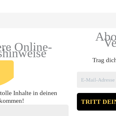
Abo
Ve
re Online-
shinweise
Trag dic
olle Inhalte in deinen
ekommen!