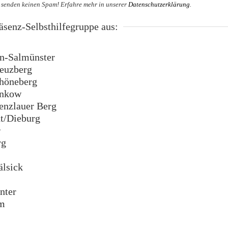
 senden keinen Spam! Erfahre mehr in unserer
Datenschutzerklärung
.
senz-Selbsthilfegruppe aus:
n-Salmünster
euzberg
höneberg
ankow
enzlauer Berg
t/Dieburg
r
rg
lsick
nter
m