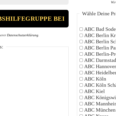
Wir
Wähle Deine Prä
ABC Bad Sode
ABC Berlin Kr
serer
Datenschutzerklärung
.
ABC Berlin Sc
s:
ABC Berlin P
ABC Berlin-Pr
ABC Darmstad
ABC Hannove
ABC Heidelbe
ABC Köln
ABC Köln Schä
ABC Kiel
ABC Königswi
ABC Mannhei
ABC München
ABC Neuss