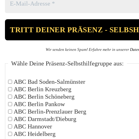
Wir senden keinen Spam! Erfahre mehr in unserer
Date
Wähle Deine Präsenz-Selbsthilfegruppe aus:
ABC Bad Soden-Salmünster
ABC Berlin Kreuzberg
ABC Berlin Schöneberg
ABC Berlin Pankow
ABC Berlin-Prenzlauer Berg
ABC Darmstadt/Dieburg
ABC Hannover
ABC Heidelberg