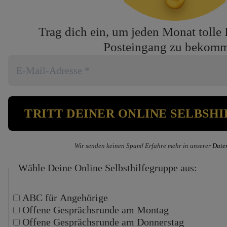
Trag dich ein, um jeden Monat tolle 
Posteingang zu bekom
Wir senden keinen Spam! Erfahre mehr in unserer
Date
Wähle Deine Online Selbsthilfegruppe aus:
ABC für Angehörige
Offene Gesprächsrunde am Montag
Offene Gesprächsrunde am Donnerstag