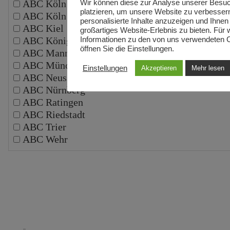
ABC Köln
Wir können diese zur Analyse unserer Besu
platzieren, um unsere Website zu verbesser
ABC Köln Schälsick
personalisierte Inhalte anzuzeigen und Ihnen
ABC Kiel
großartiges Website-Erlebnis zu bieten. Für 
ABC Königswinter
Informationen zu den von uns verwendeten 
öffnen Sie die Einstellungen.
ABC Mannheim
ABC München
Einstellungen
Akzeptieren
Mehr lesen
ABC Neuss
ABC Nürnberg
ABC Ratingen
ABC Riedstadt
ABC Trier
ABC Wehr