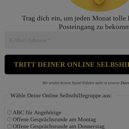
Trag dich ein, um jeden Monat tolle 
Posteingang zu bekom
Wir senden keinen Spam! Erfahre mehr in unserer
Date
Wähle Deine Online Selbsthilfegruppe aus:
ABC für Angehörige
Offene Gesprächsrunde am Montag
Offene Gesprächsrunde am Donnerstag