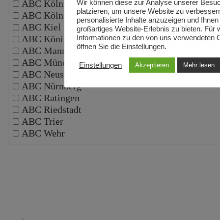
ABC Köln
Wir können diese zur Analyse unserer Besu
platzieren, um unsere Website zu verbesser
ABC Köln Schälsick
personalisierte Inhalte anzuzeigen und Ihnen
ABC Kiel
großartiges Website-Erlebnis zu bieten. Für 
ABC Königswinter
Informationen zu den von uns verwendeten 
öffnen Sie die Einstellungen.
ABC Mannheim
ABC München
Einstellungen
Akzeptieren
Mehr lesen
ABC Neuss
ABC Nürnberg
ABC Ratingen
ABC Riedstadt
ABC Trier
ABC Wehr