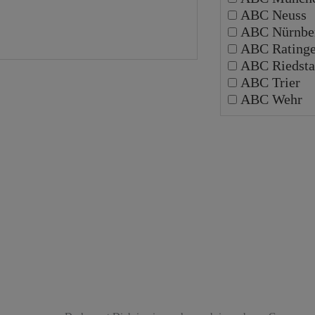
ABC Neuss
ABC Nürnbe
ABC Rating
ABC Riedsta
ABC Trier
ABC Wehr