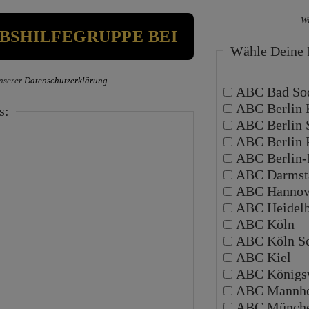
Wi
Wähle Deine P
nserer
Datenschutzerklärung
.
ABC Bad Sod
ABC Berlin 
s:
ABC Berlin 
ABC Berlin 
ABC Berlin-P
ABC Darmsta
ABC Hannov
ABC Heidelb
ABC Köln
ABC Köln Sc
ABC Kiel
ABC Königsw
ABC Mannh
ABC Münch