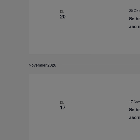
20 Okt
DI.
20
Selbs
ABC Tr
November 2026
17 Nov
DI.
17
Selbs
ABC Tr