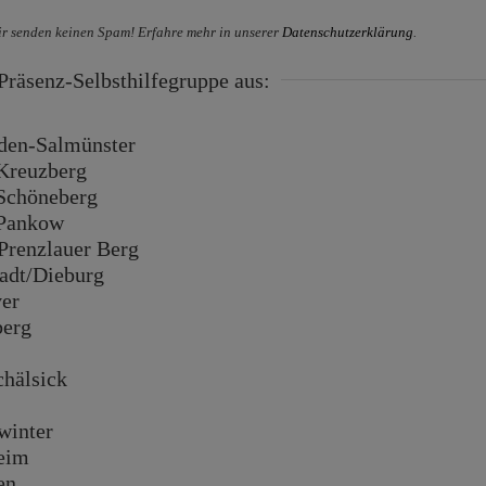
r senden keinen Spam! Erfahre mehr in unserer
Datenschutzerklärung
.
räsenz-Selbsthilfegruppe aus:
en-Salmünster
Kreuzberg
Schöneberg
Pankow
renzlauer Berg
dt/Dieburg
er
erg
hälsick
inter
eim
en