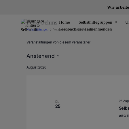
Zum
Wir arbeite
Inhalt
springen
Petra Oehms
Home
Selbsthilfegruppen
U
Feedback der Teilnehmenden
Veranstaltungen
Veranstalter
Petra Oehms
Veranstaltungen von diesem veranstalter
Anstehend
Datum
August 2026
wählen.
25 Aug
DI.
25
Selbs
ABC Tr