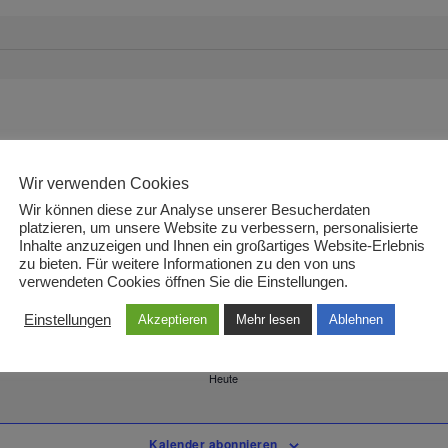
ember-10:30
-
12:30
Wir verwenden Cookies
thilfegruppe ABC Trier in Präsenz – Thema wird noch festgelegt
Wir können diese zur Analyse unserer Besucherdaten
Stresemannstr. 5-9, Trier, Germany
ier
platzieren, um unsere Website zu verbessern, personalisierte
Inhalte anzuzeigen und Ihnen ein großartiges Website-Erlebnis
zu bieten. Für weitere Informationen zu den von uns
verwendeten Cookies öffnen Sie die Einstellungen.
Einstellungen
Akzeptieren
Mehr lesen
Ablehnen
Heute
Kalender abonnieren