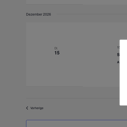
Dezember 2026
15 Dez
DI.
15
Selbs
ABC Tr
Veranstaltungen
Vorherige