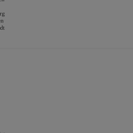
rg
en
dt