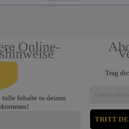
ere Online-
Abo
gshinweise
V
Trag dic
tolle Inhalte in deinen
bekommen!