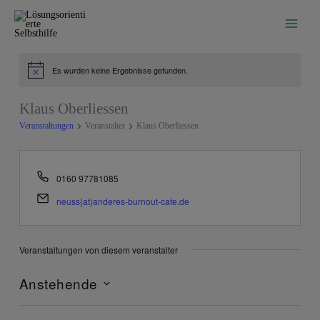
Zum
Inhalt
springen
Es wurden keine Ergebnisse gefunden.
Hinweis
Klaus Oberliessen
Veranstaltungen
Veranstalter
Klaus Oberliessen
Telefon
0160 97781085
Email
neuss{at}anderes-burnout-cafe.de
Veranstaltungen von diesem veranstalter
Anstehende
Datum
wählen.