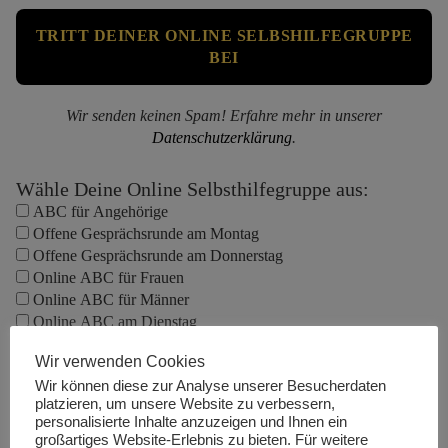
Wir senden keinen Spam! Erfahre mehr in unserer
Datenschutzerklärung
.
Wähle Deine Online Selbsthilfegruppe aus:
ABC für Angehörige
Offene Gesprächsrunde am Montag
Offene Gesprächsrunde am Donnerstag
Online ABC für Frauen
Online ABC für Männer
Online ABC am Dienstag
Online ABC am Mittwoch
Wir verwenden Cookies
Online ABC am Donnerstag
Wir können diese zur Analyse unserer Besucherdaten
Online ABC am Freitag
platzieren, um unsere Website zu verbessern,
Online ABC am Samstag
personalisierte Inhalte anzuzeigen und Ihnen ein
Online ABC am Sonntag
großartiges Website-Erlebnis zu bieten. Für weitere