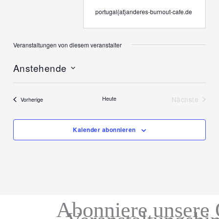
Email
portugal{at}anderes-burnout-cafe.de
Veranstaltungen von diesem veranstalter
Anstehende
Datum
wählen.
Heute
Nächste
Veranstaltungen
Vorherige
Veranstal
Kalender abonnieren
Abonniere unsere 