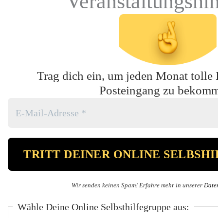
Veranstaltungshi
Trag dich ein, um jeden Monat tolle 
Posteingang zu bekom
Wir senden keinen Spam! Erfahre mehr in unserer
Date
Wähle Deine Online Selbsthilfegruppe aus: