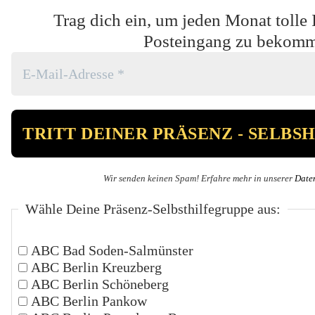
Trag dich ein, um jeden Monat tolle 
Posteingang zu bekom
Wir senden keinen Spam! Erfahre mehr in unserer
Date
Wähle Deine Präsenz-Selbsthilfegruppe aus:
ABC Bad Soden-Salmünster
ABC Berlin Kreuzberg
ABC Berlin Schöneberg
ABC Berlin Pankow