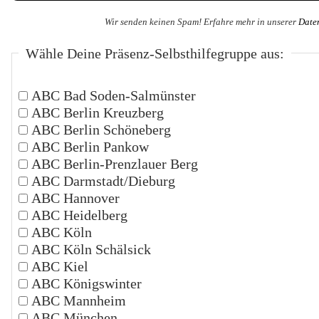
Wir senden keinen Spam! Erfahre mehr in unserer
Date
Wähle Deine Präsenz-Selbsthilfegruppe aus:
ABC Bad Soden-Salmünster
ABC Berlin Kreuzberg
ABC Berlin Schöneberg
ABC Berlin Pankow
ABC Berlin-Prenzlauer Berg
ABC Darmstadt/Dieburg
ABC Hannover
ABC Heidelberg
ABC Köln
ABC Köln Schälsick
ABC Kiel
ABC Königswinter
ABC Mannheim
ABC München