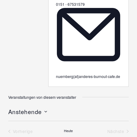
Telefon
0151 - 67531579
Email
nuernberg{at}anderes-burnout-cafe.de
Veranstaltungen von diesem veranstalter
Anstehende
Datum
wählen.
Vorherige
Heute
Nächste
Veranstaltungen
Veranstal