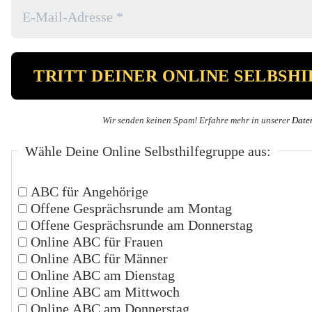
Wir senden keinen Spam! Erfahre mehr in unserer
Date
Wähle Deine Online Selbsthilfegruppe aus:
ABC für Angehörige
Offene Gesprächsrunde am Montag
Offene Gesprächsrunde am Donnerstag
Online ABC für Frauen
Online ABC für Männer
Online ABC am Dienstag
Online ABC am Mittwoch
Online ABC am Donnerstag