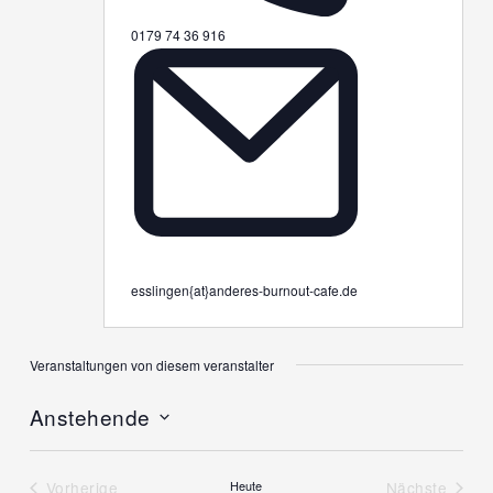
Telefon
0179 74 36 916
Email
esslingen{at}anderes-burnout-cafe.de
Veranstaltungen von diesem veranstalter
Anstehende
Datum
wählen.
Vorherige
Heute
Nächste