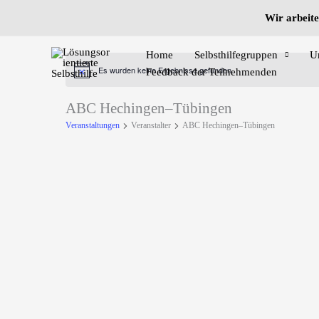
Zum
Wir arbeite
Inhalt
springen
Home
Selbsthilfegruppen
U
Es wurden keine Ergebnisse gefunden.
Feedback der Teilnehmenden
Hinweis
ABC Hechingen–Tübingen
Veranstaltungen
Veranstalter
ABC Hechingen–Tübingen