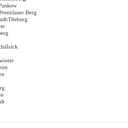
Pankow
renzlauer Berg
dt/Dieburg
er
erg
hälsick
inter
eim
en
rg
en
dt