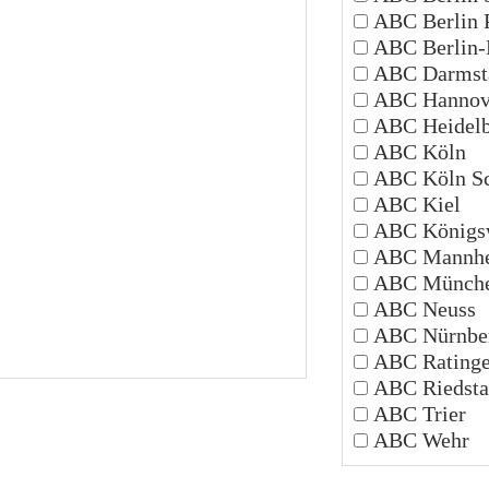
ABC Berlin 
ABC Berlin-P
ABC Darmsta
ABC Hannov
ABC Heidelb
ABC Köln
ABC Köln Sc
ABC Kiel
ABC Königsw
ABC Mannh
ABC Münch
ABC Neuss
ABC Nürnbe
ABC Rating
ABC Riedsta
ABC Trier
ABC Wehr