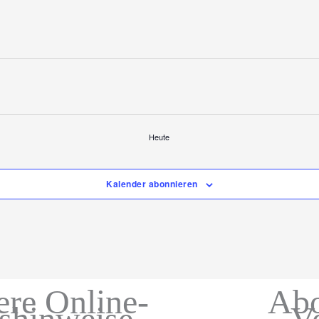
Heute
Kalender abonnieren
ere Online-
Abo
gshinweise
V